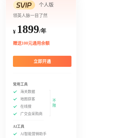
个人版
领英人脉一目了然
1899
/年
¥
赠送100元通用余额
立即开通
常用工具
海关数据
地图获客
不
限
在线搜
广交会采购商
AI工具
AI智能营销助手