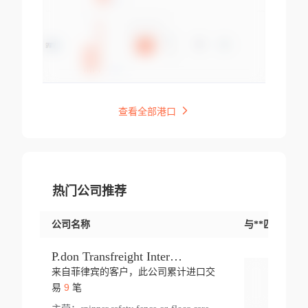
查看全部港口
热门公司推荐
公司名称
与**匹配交易
P.don Transfreight International
来自菲律宾的客户，此公司累计进口交
登录
9
易
笔