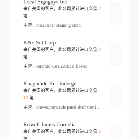
Local Signguys Inc.
2
来自美国的客户，此公司累计进口交易
登录
笔
主营：
microfiber cleaning cloth
K&c Sol Corp.
2
来自美国的客户，此公司累计进口交易
登录
笔
主营：
ceramic ware,artifical flower
Knapheide Kc Underground
来自美国的客户，此公司累计进口交易
登录
12
笔
主营：
drawer,trays,side panel,shelf tray,lock drawer,panel,for vehicle,telescopic slide,drawer shelf,equipment,shelf,automotive part
Russell James Cornelia Arlington Va
2
来自美国的客户，此公司累计进口交易
登录
笔