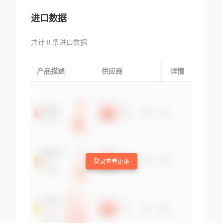
进口数据
共计
0
条进口数据
产品描述
供应商
起运国/地区
详情
登录查看更多