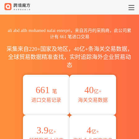
2026ali abd allh mohamed
ali abd allh mohamed nafai enterpri，来自苏丹的采购商，此公司累
计有
661
笔进口交易
采集来自220+国家及地区，40亿+条海关交易数据，
全球贸易数据精准查找，实时追踪海外企业贸易动
态
661
40
笔
亿+
进口交易记录
海关交易数据
3.9
4
亿+
亿+