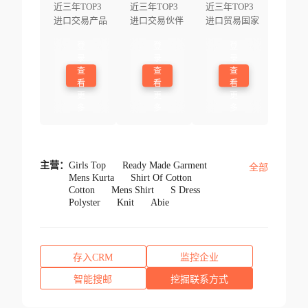
近三年TOP3
近三年TOP3
近三年TOP3
进口交易产品
进口交易伙伴
进口贸易国家
登
登
登
录
录
录
查
查
查
看
看
看
更
更
更
多
多
多
主营：
Girls Top
Ready Made Garment
全部
Mens Kurta
Shirt Of Cotton
Cotton
Mens Shirt
S Dress
Polyster
Knit
Abie
存入CRM
监控企业
智能搜邮
挖掘联系方式