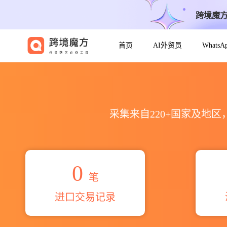
跨境魔
首页
AI外贸员
Whats
2026aditi collections海
采集来自220+国家及地
0
笔
进口交易记录