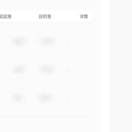
起运港
目的港
详情