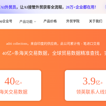
方
AI外贸员
，让AI接管外贸获客全流程，
20万+企业都在用！
App企业号
产品价格
外贸学院
关于我们
产品功能
关进出口数据统计_贸易概览_贸易区域伙伴_H
aditi collections，来自印度的供应商，此公司累计有
-
笔进口交易
区，40亿+条海关交易数据，全球贸易数据精准查找
40
3.9
亿+
亿+
海关交易数据
领英联系人线