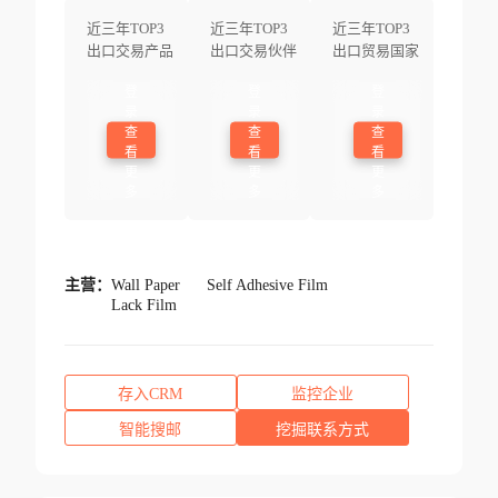
近三年TOP3
近三年TOP3
近三年TOP3
出口交易产品
出口交易伙伴
出口贸易国家
登
登
登
录
录
录
查
查
查
看
看
看
更
更
更
多
多
多
主营：
Wall Paper
Self Adhesive Film
Lack Film
存入CRM
监控企业
智能搜邮
挖掘联系方式