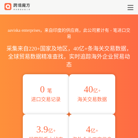
2026aaviska enterprise
aaviska enterprises，来自印度的供应商，此公司累计有
-
笔进口交
易
采集来自220+国家及地区，40亿+条海关交易数据，
全球贸易数据精准查找，实时追踪海外企业贸易动
态
0
40
笔
亿+
进口交易记录
海关交易数据
3.9
4
亿+
亿+