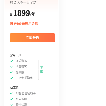
领英人脉一目了然
1899
/年
¥
赠送100元通用余额
立即开通
常用工具
海关数据
地图获客
不
限
在线搜
广交会采购商
AI工具
AI智能营销助手
智能搜邮
邮件检测