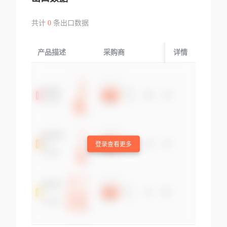
共计
0
条出口数据
产品描述
采购商
起运国/地区
详情
登录查看更多