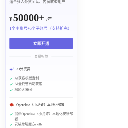
适合多人外贸团队、内贸转型用户
50000+
¥
/年
1个主账号+5个子账号（支持扩充）
立即开通
套餐权益
AI外贸员
AI获客模板定制
AI全托管自动获客
3000 AI积分
Openclaw（小龙虾）本地化部署
提供Openclaw（小龙虾）本地化安装部
署
安装跨境魔方skills