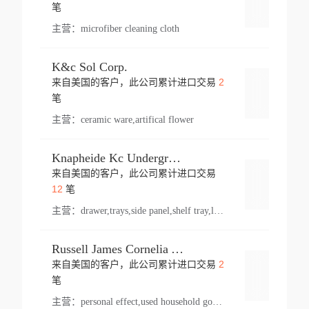
登录
笔
主营：
microfiber cleaning cloth
K&c Sol Corp.
2
来自美国的客户，此公司累计进口交易
登录
笔
主营：
ceramic ware,artifical flower
Knapheide Kc Underground
来自美国的客户，此公司累计进口交易
登录
12
笔
主营：
drawer,trays,side panel,shelf tray,lock drawer,panel,for vehicle,telescopic slide,drawer shelf,equipment,shelf,automotive part
Russell James Cornelia Arlington Va
2
来自美国的客户，此公司累计进口交易
登录
笔
主营：
personal effect,used household goods