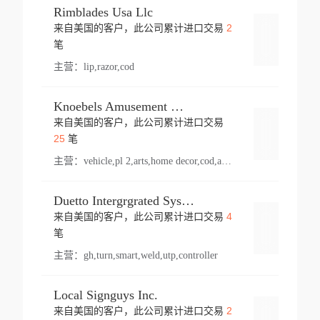
Rimblades Usa Llc
2
来自美国的客户，此公司累计进口交易
登录
笔
主营：
lip,razor,cod
Knoebels Amusement Resort
来自美国的客户，此公司累计进口交易
登录
25
笔
主营：
vehicle,pl 2,arts,home decor,cod,amusement ride,sea
Duetto Intergrgrated Systems Inc.
4
来自美国的客户，此公司累计进口交易
登录
笔
主营：
gh,turn,smart,weld,utp,controller
Local Signguys Inc.
2
来自美国的客户，此公司累计进口交易