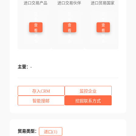
进口交易产品
进口交易伙伴
进口贸易国家
登
登
登
录
录
录
查
查
查
看
看
看
更
更
更
多
多
多
主营：
-
存入CRM
监控企业
智能搜邮
挖掘联系方式
贸易类型：
进口(1)