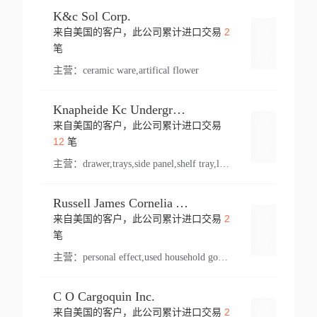
K&c Sol Corp.
2
来自美国的客户，此公司累计进口交易
登录
笔
主营：
ceramic ware,artifical flower
Knapheide Kc Underground
来自美国的客户，此公司累计进口交易
登录
12
笔
主营：
drawer,trays,side panel,shelf tray,lock drawer,panel,for vehicle,telescopic slide,drawer shelf,equipment,shelf,automotive part
Russell James Cornelia Arlington Va
2
来自美国的客户，此公司累计进口交易
登录
笔
主营：
personal effect,used household goods
C O Cargoquin Inc.
2
来自美国的客户，此公司累计进口交易