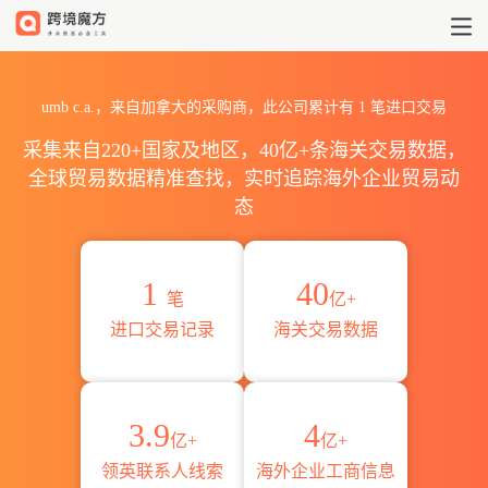
2026umb c.a.海关进出口数据统
umb c.a.，来自加拿大的采购商，此公司累计有
1
笔进口交易
采集来自220+国家及地区，40亿+条海关交易数据，
全球贸易数据精准查找，实时追踪海外企业贸易动
态
1
40
笔
亿+
进口交易记录
海关交易数据
3.9
4
亿+
亿+
领英联系人线索
海外企业工商信息