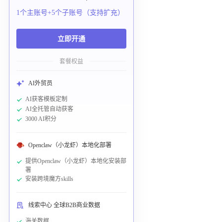
1个主账号+5个子账号（支持扩充）
立即开通
套餐权益
AI外贸员
AI获客模板定制
AI全托管自动获客
3000 AI积分
Openclaw（小龙虾）本地化部署
提供Openclaw（小龙虾）本地化安装部
署
安装跨境魔方skills
线索中心 全球B2B商业数据
海关数据