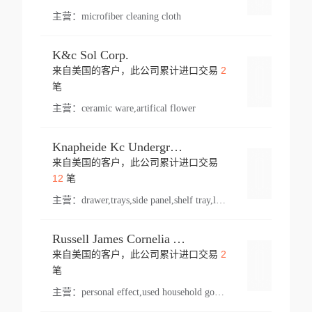
主营：
microfiber cleaning cloth
K&c Sol Corp.
2
来自美国的客户，此公司累计进口交易
登录
笔
主营：
ceramic ware,artifical flower
Knapheide Kc Underground
来自美国的客户，此公司累计进口交易
登录
12
笔
主营：
drawer,trays,side panel,shelf tray,lock drawer,panel,for vehicle,telescopic slide,drawer shelf,equipment,shelf,automotive part
Russell James Cornelia Arlington Va
2
来自美国的客户，此公司累计进口交易
登录
笔
主营：
personal effect,used household goods