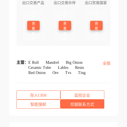
出口交易产品
出口交易伙伴
出口贸易国家
登
登
登
录
录
录
查
查
查
看
看
看
更
更
更
多
多
多
主营：
E Roll
Mandrel
Big Onion
全部
Ceramic Tube
Lables
Resin
Red Onion
Ore
Tvs
Ting
存入CRM
监控企业
智能搜邮
挖掘联系方式