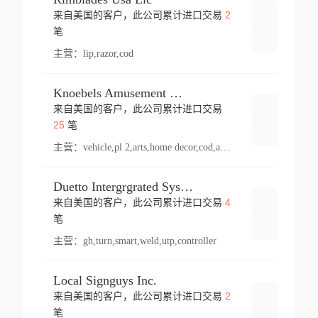
2
来自美国的客户，此公司累计进口交易
登录
笔
主营：
lip,razor,cod
Knoebels Amusement Resort
来自美国的客户，此公司累计进口交易
登录
25
笔
主营：
vehicle,pl 2,arts,home decor,cod,amusement ride,sea
Duetto Intergrgrated Systems Inc.
4
来自美国的客户，此公司累计进口交易
登录
笔
主营：
gh,turn,smart,weld,utp,controller
Local Signguys Inc.
2
来自美国的客户，此公司累计进口交易
登录
笔