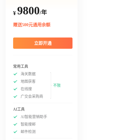
9800
/年
¥
赠送500元通用余额
立即开通
常用工具
海关数据
地图获客
不限
在线搜
广交会采购商
AI工具
AI智能营销助手
智能搜邮
邮件检测