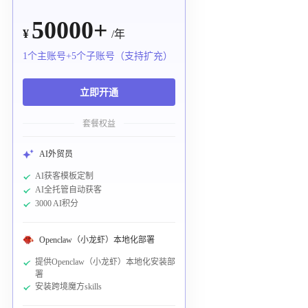
50000+
¥
/年
1个主账号+5个子账号（支持扩充）
立即开通
套餐权益
AI外贸员
AI获客模板定制
AI全托管自动获客
3000 AI积分
Openclaw（小龙虾）本地化部署
提供Openclaw（小龙虾）本地化安装部
署
安装跨境魔方skills