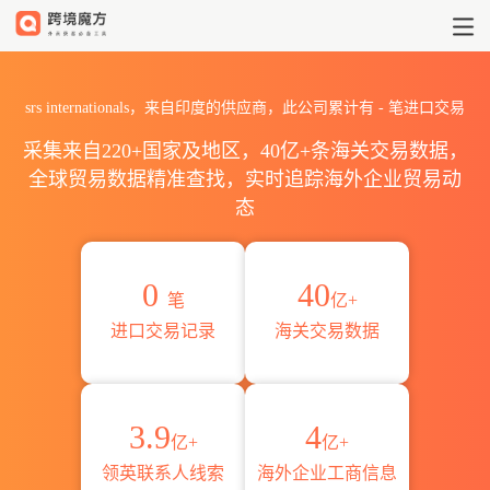
2026srs internationals
srs internationals，来自印度的供应商，此公司累计有
-
笔进口交易
采集来自220+国家及地区，40亿+条海关交易数据，
全球贸易数据精准查找，实时追踪海外企业贸易动
态
0
40
笔
亿+
进口交易记录
海关交易数据
3.9
4
亿+
亿+
领英联系人线索
海外企业工商信息