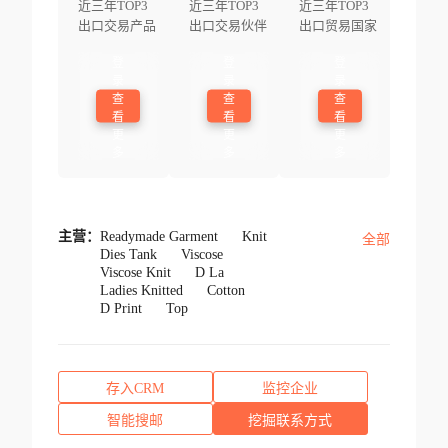
近三年TOP3
近三年TOP3
近三年TOP3
出口交易产品
出口交易伙伴
出口贸易国家
登
登
登
录
录
录
查
查
查
看
看
看
更
更
更
多
多
多
主营：
Readymade Garment
Knit
全部
Dies Tank
Viscose
Viscose Knit
D La
Ladies Knitted
Cotton
D Print
Top
存入CRM
监控企业
智能搜邮
挖掘联系方式