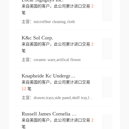
2
来自美国的客户，此公司累计进口交易
登录
笔
主营：
microfiber cleaning cloth
K&c Sol Corp.
2
来自美国的客户，此公司累计进口交易
登录
笔
主营：
ceramic ware,artifical flower
Knapheide Kc Underground
来自美国的客户，此公司累计进口交易
登录
12
笔
主营：
drawer,trays,side panel,shelf tray,lock drawer,panel,for vehicle,telescopic slide,drawer shelf,equipment,shelf,automotive part
Russell James Cornelia Arlington Va
2
来自美国的客户，此公司累计进口交易
登录
笔