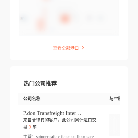
查看全部港口
热门公司推荐
公司名称
与**匹配交易
P.don Transfreight International
来自菲律宾的客户，此公司累计进口交
登录
9
易
笔
主营：
spinner,safety fence,cq,floor care machine,cargo,welded steel,web,essential,ratchet tie down,contact email,creatine monohydrate,x 50,bag,paper cups lid,erti,500 c,plush toy,steel wire,webbing,otr tyre,s8,food packaging,edmonton,quad,pc,floor cleaner,carton paper cup,wood pack,auto par,bar chair,oven,fitness products,leisure chair,canada,bicycle,rovin,pickup truck,rat,cover,carton,plastic lid,battery,ride on car,oil gas well,hat,pet cage,n tr,ionic,shoes tel,acrylic bathtub,microvit,fans,lumen,wheels,gin,tdr,tpo,llysine,hot,bur,bonnell spring,g class,dumbbell,condenser,s5,cleaner vacuum,d fence,board,wood,promi,swir,ail,orchard,mattres,cash,microfiber bathrobe,vacuum cleaner floor,access door,pad,wood packing,carton toy,gas well,cotton,freight prepaid,sga,heat exchange,mat,psn,al em,glc,lifting table,cod,plastic shell,wire po,foam,ladies knitted dress,rim,a1,roller,spare part,t 80,waterproof terminal,barbell set,vehicle,bicycle tire,go game,led light,computer chair,block mesh,stainless steel,ape,steel wire rope,carton paper box,ladies knitted pullover,threonine feed grade,electrical appliance,eyebolt,casing,rubber duck,ball,8 port,pet bottle,box steel,scaffolding parts,packing material,na e,polyester knit,blouse,d jack,vacuum flask,lip,aite,fruit plate,steel frame,sealing,mesh,s14,textile,office chair,pendant light,jet,bar stool,furniture,aluminium,wallet,carton pot,tool box,brand new tire,brightway,tria,strea,prop,fishing products,car bumper,butter,fog lamp cover,yofc,tableware,plastic,plastic bottle spray,fireplace,natural stone products,t sp,pullover,aluminium pan,massage product,spotlight,finned tube bundle,table,wood stick,high pressure cleaner,auto part,welded wire mesh,chinese medicine,mater,tsc,sea,cable,glove,supplies,kelvin,sacom,hot dipped galvanized steel pipe,ring wire,pright,rush,ion,paper bag,ring,cup sleeve,oil,gmh,car step,cabinet,leisure table,ladies knit top,sol,electric bicycle,pera,feed grade,air purifier,stanc,storage box,no wooden,pdo,iu,aluminium sheet,k2,p1,s 50,dj,vacuum cleaner,nylon bag,insulat,power,cleaner,hpa,molded,control arm,import,octg,s 99,tablecloth,screw,flail mower,dining chair,l ap,butyl inner tube,ppo,20 sp,wire lock accessories,mattress fabric,kitchen,s7,frame,steel,carton plastic,ipm,electrical cabinet,wear strip,racks,brand tire,tin,packaging material,ys,anji,ceramics product,metal furniture,sebacic acid,umber,flap,ladies knitted,bun pan,chemical substance,lusin,country of origin,edt,unica,stainless steel wire,weld,dire,ai r,poncho,toy car,chemical,t code,s corporation,oem,chinese herb,fly,hydrochloride,ppe,grille,lifting,socks,lighting,ale,unit,hood,stud,aircool,s glass fiber,brass valve valve,tssu,cotton bag,aka,gh,slusher,sporting good,bar stools,n steel,nonwoven bag,essar,ladies knitted skirt,light mouse,drilling,spin bike,sling,insulation tubing,string wound filter cartridge,door frame,u post,optical fibre cable,glass,md,kumho,synthetic grass,shoes,cific,mobil,carton box,fence panel,new tire,chi