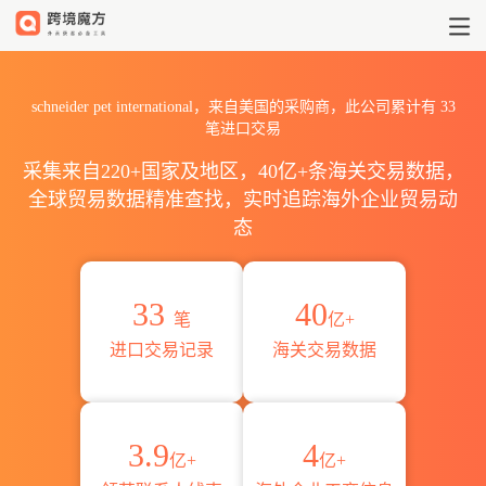
2026schneider pet inter
schneider pet international，来自美国的采购商，此公司累计有
33
笔进口交易
采集来自220+国家及地区，40亿+条海关交易数据，
全球贸易数据精准查找，实时追踪海外企业贸易动
态
33
40
笔
亿+
进口交易记录
海关交易数据
3.9
4
亿+
亿+