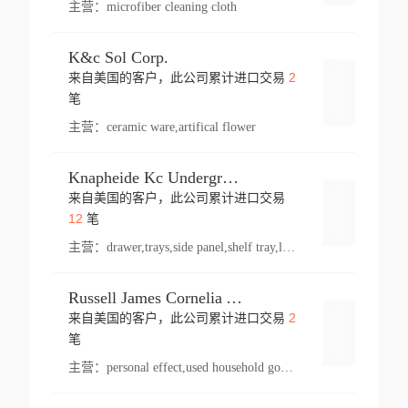
主营：
microfiber cleaning cloth
K&c Sol Corp.
2
来自美国的客户，此公司累计进口交易
登录
笔
主营：
ceramic ware,artifical flower
Knapheide Kc Underground
来自美国的客户，此公司累计进口交易
登录
12
笔
主营：
drawer,trays,side panel,shelf tray,lock drawer,panel,for vehicle,telescopic slide,drawer shelf,equipment,shelf,automotive part
Russell James Cornelia Arlington Va
2
来自美国的客户，此公司累计进口交易
登录
笔
主营：
personal effect,used household goods