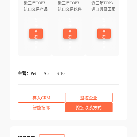
近三年TOP3
近三年TOP3
近三年TOP3
进口交易产品
进口交易伙伴
进口贸易国家
登
登
登
录
录
录
查
查
查
看
看
看
更
更
更
多
多
多
主营：
Pet
Ats
S 10
存入CRM
监控企业
智能搜邮
挖掘联系方式