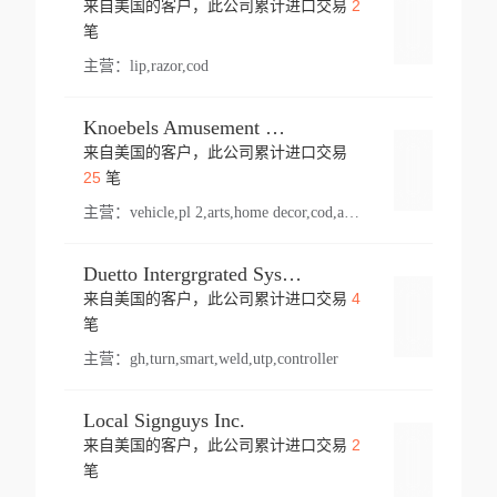
2
来自美国的客户，此公司累计进口交易
登录
笔
主营：
lip,razor,cod
Knoebels Amusement Resort
来自美国的客户，此公司累计进口交易
登录
25
笔
主营：
vehicle,pl 2,arts,home decor,cod,amusement ride,sea
Duetto Intergrgrated Systems Inc.
4
来自美国的客户，此公司累计进口交易
登录
笔
主营：
gh,turn,smart,weld,utp,controller
Local Signguys Inc.
2
来自美国的客户，此公司累计进口交易
登录
笔