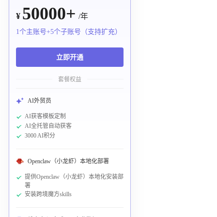
50000+
¥
/年
1个主账号+5个子账号（支持扩充）
立即开通
套餐权益
AI外贸员
AI获客模板定制
AI全托管自动获客
3000 AI积分
Openclaw（小龙虾）本地化部署
提供Openclaw（小龙虾）本地化安装部
署
安装跨境魔方skills