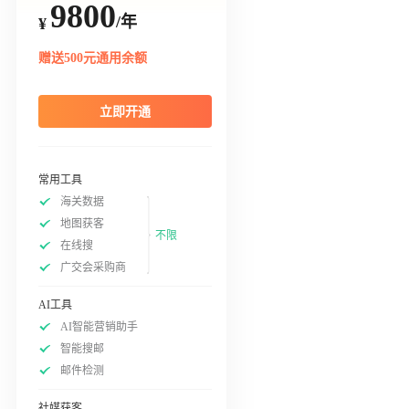
9800
/年
¥
赠送500元通用余额
立即开通
常用工具
海关数据
地图获客
不限
在线搜
广交会采购商
AI工具
AI智能营销助手
智能搜邮
邮件检测
社媒获客