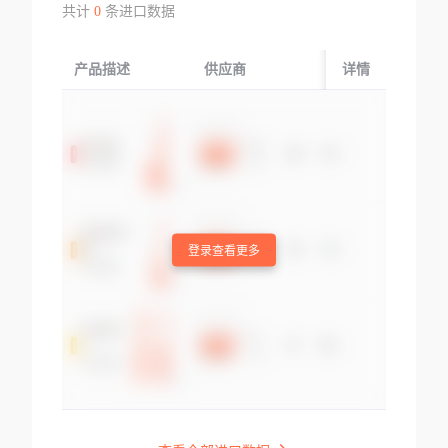
共计
0
条进口数据
产品描述
供应商
起运国/地区
详情
登录查看更多