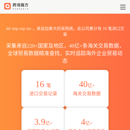
2026sbt imp exp inc.海
sbt imp exp inc.，来自加拿大的采购商，此公司累计有
16
笔进口交
易
采集来自220+国家及地区，40亿+条海关交易数据，
全球贸易数据精准查找，实时追踪海外企业贸易动
态
16
40
笔
亿+
进口交易记录
海关交易数据
3.9
4
亿+
亿+