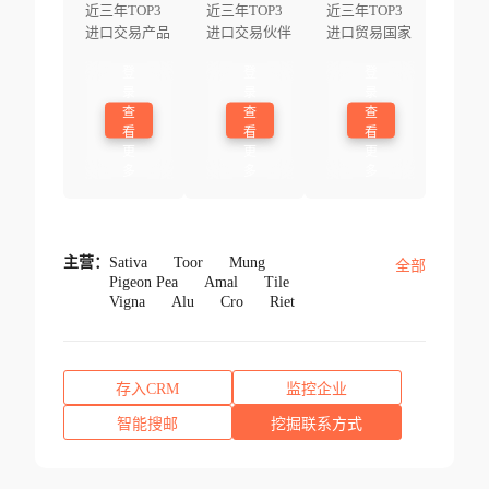
近三年TOP3
近三年TOP3
近三年TOP3
进口交易产品
进口交易伙伴
进口贸易国家
登
登
登
录
录
录
查
查
查
看
看
看
更
更
更
多
多
多
主营：
Sativa
Toor
Mung
全部
Pigeon Pea
Amal
Tile
Vigna
Alu
Cro
Riet
存入CRM
监控企业
智能搜邮
挖掘联系方式