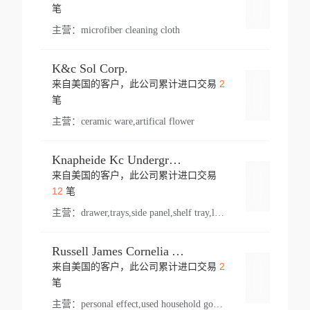
登录
笔
主营：
microfiber cleaning cloth
K&c Sol Corp.
2
来自美国的客户，此公司累计进口交易
登录
笔
主营：
ceramic ware,artifical flower
Knapheide Kc Underground
来自美国的客户，此公司累计进口交易
登录
12
笔
主营：
drawer,trays,side panel,shelf tray,lock drawer,panel,for vehicle,telescopic slide,drawer shelf,equipment,shelf,automotive part
Russell James Cornelia Arlington Va
2
来自美国的客户，此公司累计进口交易
登录
笔
主营：
personal effect,used household goods