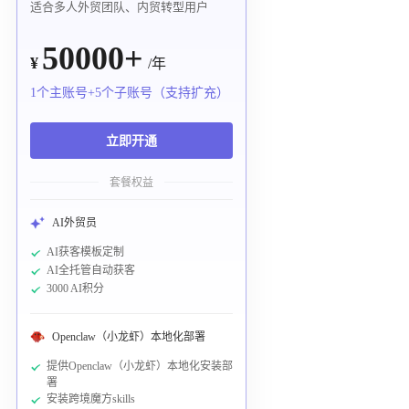
适合多人外贸团队、内贸转型用户
50000+
¥
/年
1个主账号+5个子账号（支持扩充）
立即开通
套餐权益
AI外贸员
AI获客模板定制
AI全托管自动获客
3000 AI积分
Openclaw（小龙虾）本地化部署
提供Openclaw（小龙虾）本地化安装部
署
安装跨境魔方skills