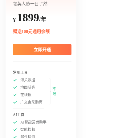
领英人脉一目了然
1899
/年
¥
赠送100元通用余额
立即开通
常用工具
海关数据
地图获客
不
限
在线搜
广交会采购商
AI工具
AI智能营销助手
智能搜邮
邮件检测