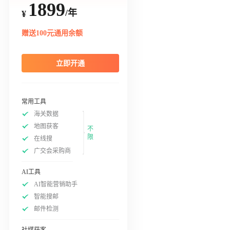
1899
/年
¥
赠送100元通用余额
立即开通
常用工具
海关数据
地图获客
不
限
在线搜
广交会采购商
AI工具
AI智能营销助手
智能搜邮
邮件检测
社媒获客