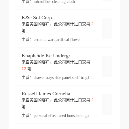
主营：
microfiber cleaning cloth
K&c Sol Corp.
2
来自美国的客户，此公司累计进口交易
登录
笔
主营：
ceramic ware,artifical flower
Knapheide Kc Underground
来自美国的客户，此公司累计进口交易
登录
12
笔
主营：
drawer,trays,side panel,shelf tray,lock drawer,panel,for vehicle,telescopic slide,drawer shelf,equipment,shelf,automotive part
Russell James Cornelia Arlington Va
2
来自美国的客户，此公司累计进口交易
登录
笔
主营：
personal effect,used household goods