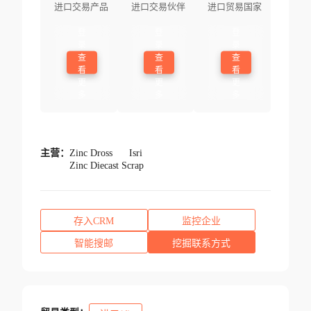
进口交易产品
进口交易伙伴
进口贸易国家
登
登
登
录
录
录
查
查
查
看
看
看
更
更
更
多
多
多
主营：
Zinc Dross
Isri
Zinc Diecast Scrap
存入CRM
监控企业
智能搜邮
挖掘联系方式