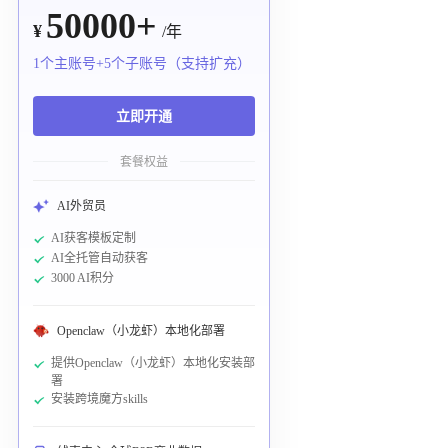
50000+
¥
/年
1个主账号+5个子账号（支持扩充）
立即开通
套餐权益
AI外贸员
AI获客模板定制
AI全托管自动获客
3000 AI积分
Openclaw（小龙虾）本地化部署
提供Openclaw（小龙虾）本地化安装部
署
安装跨境魔方skills