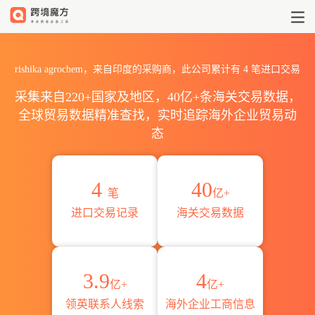
2026rishika agrochem海
rishika agrochem，来自印度的采购商，此公司累计有
4
笔进口交易
采集来自220+国家及地区，40亿+条海关交易数据，
全球贸易数据精准查找，实时追踪海外企业贸易动
态
4
40
笔
亿+
进口交易记录
海关交易数据
3.9
4
亿+
亿+
领英联系人线索
海外企业工商信息