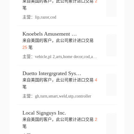
2
来自美国的客户，此公司累计进口交易
登录
笔
主营：
lip,razor,cod
Knoebels Amusement Resort
来自美国的客户，此公司累计进口交易
登录
25
笔
主营：
vehicle,pl 2,arts,home decor,cod,amusement ride,sea
Duetto Intergrgrated Systems Inc.
4
来自美国的客户，此公司累计进口交易
登录
笔
主营：
gh,turn,smart,weld,utp,controller
Local Signguys Inc.
2
来自美国的客户，此公司累计进口交易
登录
笔