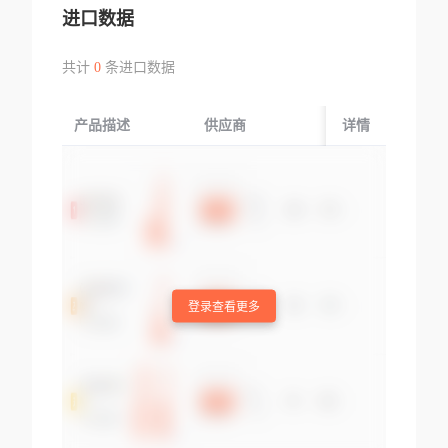
进口数据
共计
0
条进口数据
产品描述
供应商
起运国/地区
详情
登录查看更多