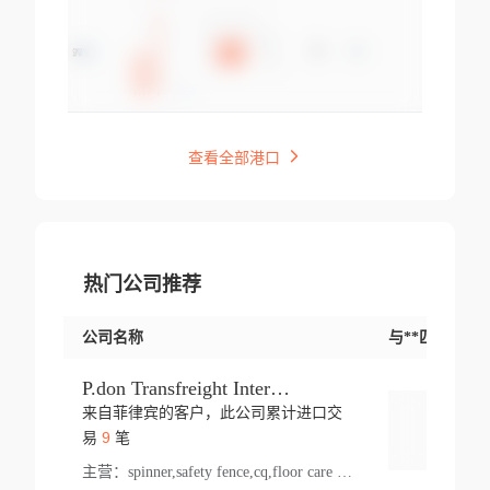
查看全部港口
热门公司推荐
公司名称
与**匹配交易
P.don Transfreight International
来自菲律宾的客户，此公司累计进口交
登录
9
易
笔
主营：
spinner,safety fence,cq,floor care machine,cargo,welded steel,web,essential,ratchet tie down,contact email,creatine monohydrate,x 50,bag,paper cups lid,erti,500 c,plush toy,steel wire,webbing,otr tyre,s8,food packaging,edmonton,quad,pc,floor cleaner,carton paper cup,wood pack,auto par,bar chair,oven,fitness products,leisure chair,canada,bicycle,rovin,pickup truck,rat,cover,carton,plastic lid,battery,ride on car,oil gas well,hat,pet cage,n tr,ionic,shoes tel,acrylic bathtub,microvit,fans,lumen,wheels,gin,tdr,tpo,llysine,hot,bur,bonnell spring,g class,dumbbell,condenser,s5,cleaner vacuum,d fence,board,wood,promi,swir,ail,orchard,mattres,cash,microfiber bathrobe,vacuum cleaner floor,access door,pad,wood packing,carton toy,gas well,cotton,freight prepaid,sga,heat exchange,mat,psn,al em,glc,lifting table,cod,plastic shell,wire po,foam,ladies knitted dress,rim,a1,roller,spare part,t 80,waterproof terminal,barbell set,vehicle,bicycle tire,go game,led light,computer chair,block mesh,stainless steel,ape,steel wire rope,carton paper box,ladies knitted pullover,threonine feed grade,electrical appliance,eyebolt,casing,rubber duck,ball,8 port,pet bottle,box steel,scaffolding parts,packing material,na e,polyester knit,blouse,d jack,vacuum flask,lip,aite,fruit plate,steel frame,sealing,mesh,s14,textile,office chair,pendant light,jet,bar stool,furniture,aluminium,wallet,carton pot,tool box,brand new tire,brightway,tria,strea,prop,fishing products,car bumper,butter,fog lamp cover,yofc,tableware,plastic,plastic bottle spray,fireplace,natural stone products,t sp,pullover,aluminium pan,massage product,spotlight,finned tube bundle,table,wood stick,high pressure cleaner,auto part,welded wire mesh,chinese medicine,mater,tsc,sea,cable,glove,supplies,kelvin,sacom,hot dipped galvanized steel pipe,ring wire,pright,rush,ion,paper bag,ring,cup sleeve,oil,gmh,car step,cabinet,leisure table,ladies knit top,sol,electric bicycle,pera,feed grade,air purifier,stanc,storage box,no wooden,pdo,iu,aluminium sheet,k2,p1,s 50,dj,vacuum cleaner,nylon bag,insulat,power,cleaner,hpa,molded,control arm,import,octg,s 99,tablecloth,screw,flail mower,dining chair,l ap,butyl inner tube,ppo,20 sp,wire lock accessories,mattress fabric,kitchen,s7,frame,steel,carton plastic,ipm,electrical cabinet,wear strip,racks,brand tire,tin,packaging material,ys,anji,ceramics product,metal furniture,sebacic acid,umber,flap,ladies knitted,bun pan,chemical substance,lusin,country of origin,edt,unica,stainless steel wire,weld,dire,ai r,poncho,toy car,chemical,t code,s corporation,oem,chinese herb,fly,hydrochloride,ppe,grille,lifting,socks,lighting,ale,unit,hood,stud,aircool,s glass fiber,brass valve valve,tssu,cotton bag,aka,gh,slusher,sporting good,bar stools,n steel,nonwoven bag,essar,ladies knitted skirt,light mouse,drilling,spin bike,sling,insulation tubing,string wound filter cartridge,door frame,u post,optical fibre cable,glass,md,kumho,synthetic grass,shoes,cific,mobil,carton box,fence panel,new tire,chi