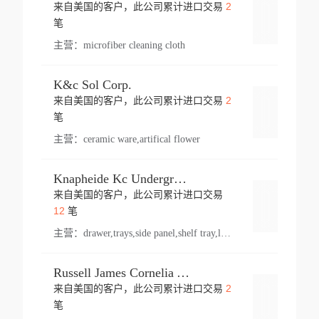
2
来自美国的客户，此公司累计进口交易
登录
笔
主营：
microfiber cleaning cloth
K&c Sol Corp.
2
来自美国的客户，此公司累计进口交易
登录
笔
主营：
ceramic ware,artifical flower
Knapheide Kc Underground
来自美国的客户，此公司累计进口交易
登录
12
笔
主营：
drawer,trays,side panel,shelf tray,lock drawer,panel,for vehicle,telescopic slide,drawer shelf,equipment,shelf,automotive part
Russell James Cornelia Arlington Va
2
来自美国的客户，此公司累计进口交易
登录
笔