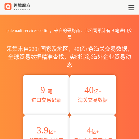
2026pale nadi services 
pale nadi services co.ltd.，来自的采购商，此公司累计有
9
笔进口交
易
采集来自220+国家及地区，40亿+条海关交易数据，
全球贸易数据精准查找，实时追踪海外企业贸易动
态
9
40
笔
亿+
进口交易记录
海关交易数据
3.9
4
亿+
亿+