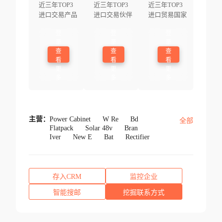
近三年TOP3
近三年TOP3
近三年TOP3
进口交易产品
进口交易伙伴
进口贸易国家
登
登
登
录
录
录
查
查
查
看
看
看
更
更
更
多
多
多
主营：
Power Cabinet
W Re
Bd
全部
Flatpack
Solar 48v
Bran
Iver
New E
Bat
Rectifier
存入CRM
监控企业
智能搜邮
挖掘联系方式