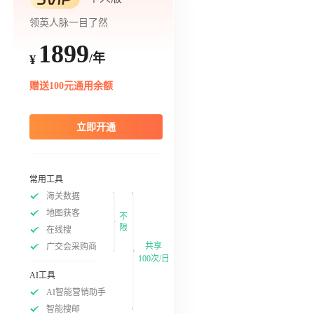
领英人脉一目了然
1899
/年
¥
赠送100元通用余额
立即开通
常用工具
海关数据
地图获客
不
限
在线搜
共享
广交会采购商
100次/日
AI工具
AI智能营销助手
智能搜邮