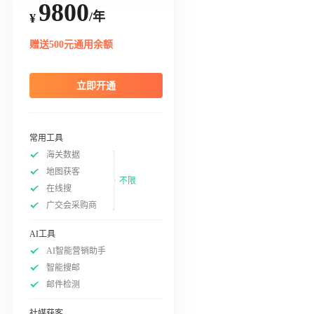
9800
/年
¥
赠送500元通用余额
立即开通
常用工具
海关数据
地图获客
不限
在线搜
广交会采购商
AI工具
AI智能营销助手
智能搜邮
邮件检测
社媒获客