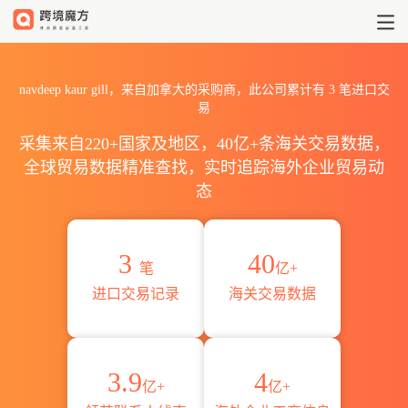
2026navdeep kaur gill
navdeep kaur gill，来自加拿大的采购商，此公司累计有
3
笔进口交
易
采集来自220+国家及地区，40亿+条海关交易数据，
全球贸易数据精准查找，实时追踪海外企业贸易动
态
3
40
笔
亿+
进口交易记录
海关交易数据
3.9
4
亿+
亿+