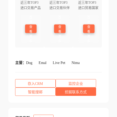
近三年TOP3
近三年TOP3
近三年TOP3
进口交易产品
进口交易伙伴
进口贸易国家
登
登
登
录
录
录
查
查
查
看
看
看
更
更
更
多
多
多
主营：
Dog
Emal
Live Pet
Nima
存入CRM
监控企业
智能搜邮
挖掘联系方式