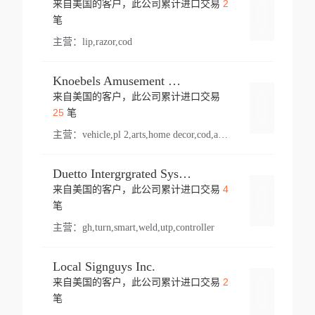
2
来自美国的客户，此公司累计进口交易
登录
笔
主营：
lip,razor,cod
Knoebels Amusement Resort
来自美国的客户，此公司累计进口交易
登录
25
笔
主营：
vehicle,pl 2,arts,home decor,cod,amusement ride,sea
Duetto Intergrgrated Systems Inc.
4
来自美国的客户，此公司累计进口交易
登录
笔
主营：
gh,turn,smart,weld,utp,controller
Local Signguys Inc.
2
来自美国的客户，此公司累计进口交易
登录
笔