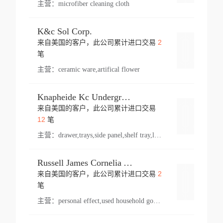
主营：
microfiber cleaning cloth
K&c Sol Corp.
2
来自美国的客户，此公司累计进口交易
登录
笔
主营：
ceramic ware,artifical flower
Knapheide Kc Underground
来自美国的客户，此公司累计进口交易
登录
12
笔
主营：
drawer,trays,side panel,shelf tray,lock drawer,panel,for vehicle,telescopic slide,drawer shelf,equipment,shelf,automotive part
Russell James Cornelia Arlington Va
2
来自美国的客户，此公司累计进口交易
登录
笔
主营：
personal effect,used household goods