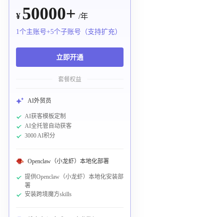
50000+
¥
/年
1个主账号+5个子账号（支持扩充）
立即开通
套餐权益
AI外贸员
AI获客模板定制
AI全托管自动获客
3000 AI积分
Openclaw（小龙虾）本地化部署
提供Openclaw（小龙虾）本地化安装部
署
安装跨境魔方skills