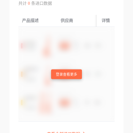
共计
0
条进口数据
产品描述
供应商
起运国/地区
详情
登录查看更多