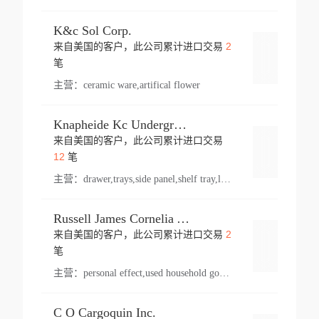
K&c Sol Corp.
2
来自美国的客户，此公司累计进口交易
登录
笔
主营：
ceramic ware,artifical flower
Knapheide Kc Underground
来自美国的客户，此公司累计进口交易
登录
12
笔
主营：
drawer,trays,side panel,shelf tray,lock drawer,panel,for vehicle,telescopic slide,drawer shelf,equipment,shelf,automotive part
Russell James Cornelia Arlington Va
2
来自美国的客户，此公司累计进口交易
登录
笔
主营：
personal effect,used household goods
C O Cargoquin Inc.