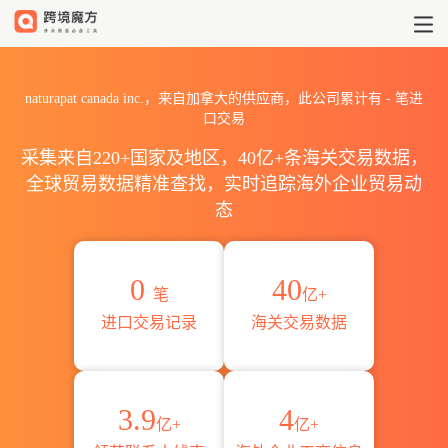
2026naturapat canada i
naturapat canada inc.，来自加拿大的供应商，此公司累计有
-
笔进
口交易
采集来自220+国家及地区，40亿+条海关交易数据，
全球贸易数据精准查找，实时追踪海外企业贸易动
态
0
40
笔
亿+
进口交易记录
海关交易数据
3.9
4
亿+
亿+