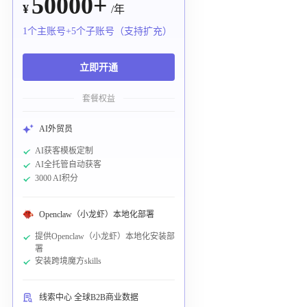
50000+
¥
/年
1个主账号+5个子账号（支持扩充）
立即开通
套餐权益
AI外贸员
AI获客模板定制
AI全托管自动获客
3000 AI积分
Openclaw（小龙虾）本地化部署
提供Openclaw（小龙虾）本地化安装部
署
安装跨境魔方skills
线索中心 全球B2B商业数据