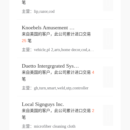
登录
笔
主营：
lip,razor,cod
Knoebels Amusement Resort
来自美国的客户，此公司累计进口交易
登录
25
笔
主营：
vehicle,pl 2,arts,home decor,cod,amusement ride,sea
Duetto Intergrgrated Systems Inc.
4
来自美国的客户，此公司累计进口交易
登录
笔
主营：
gh,turn,smart,weld,utp,controller
Local Signguys Inc.
2
来自美国的客户，此公司累计进口交易
登录
笔
主营：
microfiber cleaning cloth