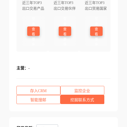
近三年TOP3
近三年TOP3
近三年TOP3
出口交易产品
出口交易伙伴
出口贸易国家
登
登
登
录
录
录
查
查
查
看
看
看
更
更
更
多
多
多
主营：
-
存入CRM
监控企业
智能搜邮
挖掘联系方式