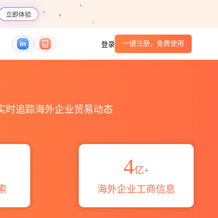
立即体验
一键注册，免费使用
登录
易区域伙伴_HS编码港口_跨境魔方
易
，实时追踪海外企业贸易动态
4
亿+
索
海外企业工商信息