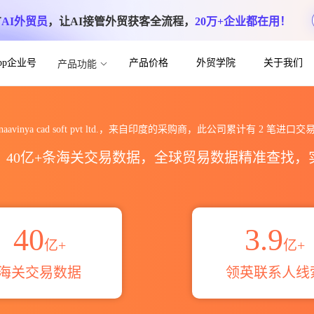
方
AI外贸员
，让AI接管外贸获客全流程，
20万+企业都在用！
App企业号
产品价格
外贸学院
关于我们
产品功能
vt ltd.海关进出口数据统计_贸易概览_贸
naavinya cad soft pvt ltd.，来自印度的采购商，此公司累计有
2
笔进口交
区，40亿+条海关交易数据，全球贸易数据精准查找
40
3.9
亿+
亿+
海关交易数据
领英联系人线