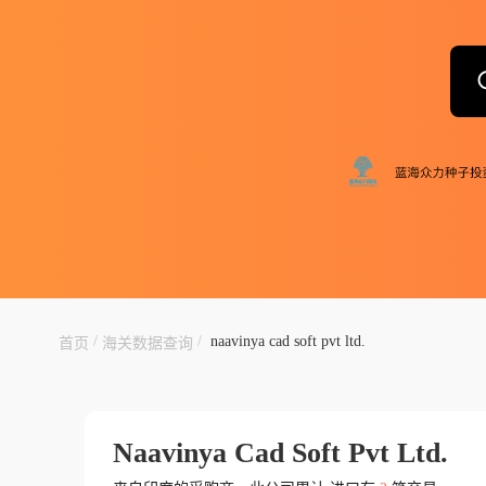
/
/
naavinya cad soft pvt ltd.
首页
海关数据查询
Naavinya Cad Soft Pvt Ltd.