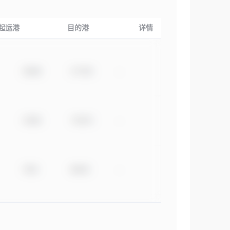
起运港
目的港
详情