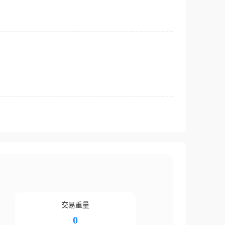
交易重量
0