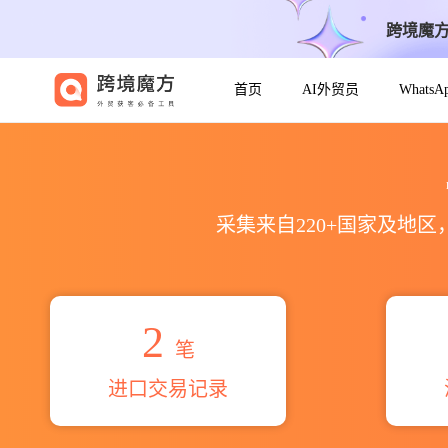
跨境魔
首页
AI外贸员
Whats
2026naavinya cad soft p
采集来自220+国家及地
2
笔
进口交易记录