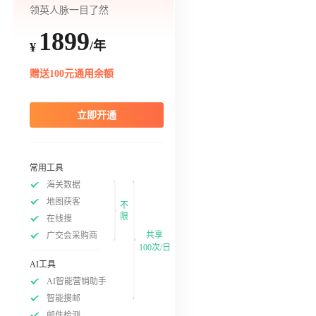
领英人脉一目了然
1899
/年
¥
赠送100元通用余额
立即开通
常用工具
海关数据
地图获客
不
限
在线搜
共享
广交会采购商
100次/日
AI工具
AI智能营销助手
智能搜邮
邮件检测