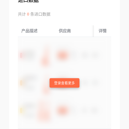
进口数据
共计
0
条进口数据
产品描述
供应商
起运国/地区
详情
登录查看更多