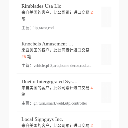
Rimblades Usa Llc
2
来自美国的客户，此公司累计进口交易
登录
笔
主营：
lip,razor,cod
Knoebels Amusement Resort
来自美国的客户，此公司累计进口交易
登录
25
笔
主营：
vehicle,pl 2,arts,home decor,cod,amusement ride,sea
Duetto Intergrgrated Systems Inc.
4
来自美国的客户，此公司累计进口交易
登录
笔
主营：
gh,turn,smart,weld,utp,controller
Local Signguys Inc.
2
来自美国的客户，此公司累计进口交易