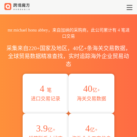
2026mr.michael honu a
mr.michael honu abbey，来自加纳的采购商，此公司累计有
4
笔进
口交易
采集来自220+国家及地区，40亿+条海关交易数据，
全球贸易数据精准查找，实时追踪海外企业贸易动
态
4
40
笔
亿+
进口交易记录
海关交易数据
3.9
4
亿+
亿+