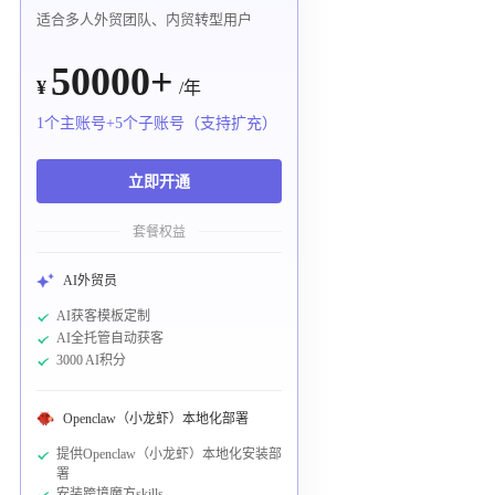
适合多人外贸团队、内贸转型用户
50000+
¥
/年
1个主账号+5个子账号（支持扩充）
立即开通
套餐权益
AI外贸员
AI获客模板定制
AI全托管自动获客
3000 AI积分
Openclaw（小龙虾）本地化部署
提供Openclaw（小龙虾）本地化安装部
署
安装跨境魔方skills