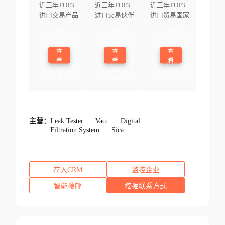
近三年TOP3
近三年TOP3
近三年TOP3
进口交易产品
进口交易伙伴
进口贸易国家
登
登
登
录
录
录
查
查
查
看
看
看
更
更
更
多
多
多
主营：
Leak Tester
Vacc
Digital
Filtration System
Sica
存入CRM
监控企业
智能搜邮
挖掘联系方式