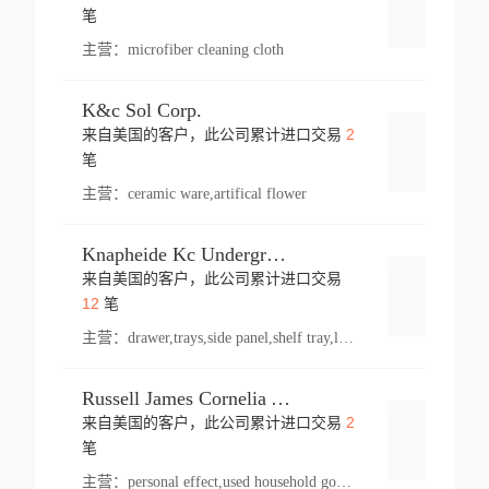
登录
笔
主营：
microfiber cleaning cloth
K&c Sol Corp.
2
来自美国的客户，此公司累计进口交易
登录
笔
主营：
ceramic ware,artifical flower
Knapheide Kc Underground
来自美国的客户，此公司累计进口交易
登录
12
笔
主营：
drawer,trays,side panel,shelf tray,lock drawer,panel,for vehicle,telescopic slide,drawer shelf,equipment,shelf,automotive part
Russell James Cornelia Arlington Va
2
来自美国的客户，此公司累计进口交易
登录
笔
主营：
personal effect,used household goods