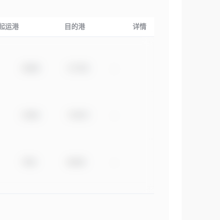
起运港
目的港
详情