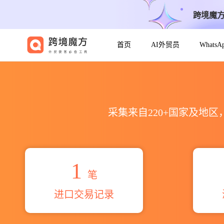
跨境魔
首页
AI外贸员
Whats
2026maria valdelice ol
采集来自220+国家及地
1
笔
进口交易记录