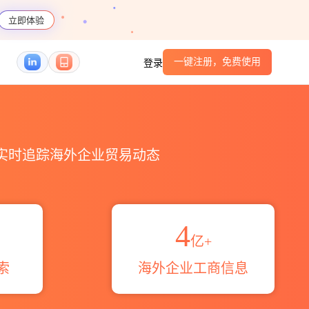
立即体验
一键注册，免费使用
登录
HS编码港口_跨境魔方
，实时追踪海外企业贸易动态
4
亿+
索
海外企业工商信息