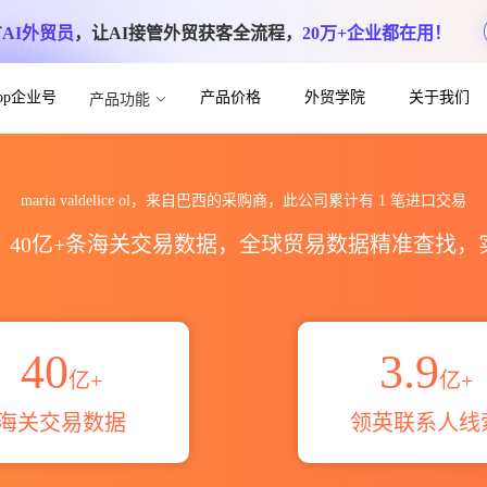
方
AI外贸员
，让AI接管外贸获客全流程，
20万+企业都在用！
App企业号
产品价格
外贸学院
关于我们
产品功能
海关进出口数据统计_贸易概览_贸易区域伙伴_
maria valdelice ol，来自巴西的采购商，此公司累计有
1
笔进口交易
区，40亿+条海关交易数据，全球贸易数据精准查找
40
3.9
亿+
亿+
海关交易数据
领英联系人线