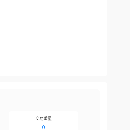
交易重量
0