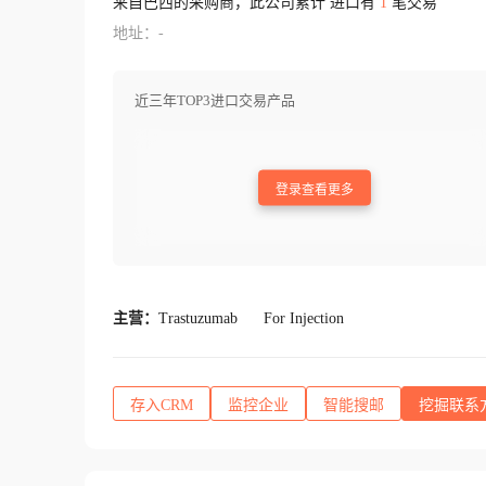
来自巴西的采购商，此公司累计 进口有
1
笔交易
地址：-
近三年TOP3进口交易产品
登录查看更多
主营：
Trastuzumab
For Injection
存入CRM
监控企业
智能搜邮
挖掘联系