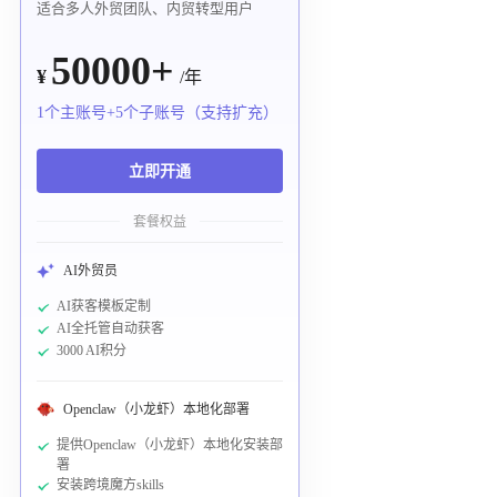
适合多人外贸团队、内贸转型用户
50000+
¥
/年
1个主账号+5个子账号（支持扩充）
立即开通
套餐权益
AI外贸员
AI获客模板定制
AI全托管自动获客
3000 AI积分
Openclaw（小龙虾）本地化部署
提供Openclaw（小龙虾）本地化安装部
署
安装跨境魔方skills