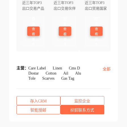
近三年TOP3
近三年TOP3
近三年TOP3
出口交易产品
出口交易伙伴
出口贸易国家
登
登
登
录
录
录
查
查
查
看
看
看
更
更
更
多
多
多
主营：
Care Label
Linen
Cms D
全部
Dostar
Cotton
Ail
Alu
Tole
Scarves
Gas Tag
存入CRM
监控企业
智能搜邮
挖掘联系方式