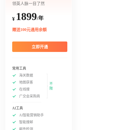
领英人脉一目了然
1899
/年
¥
赠送100元通用余额
立即开通
常用工具
海关数据
地图获客
不
限
在线搜
广交会采购商
AI工具
AI智能营销助手
智能搜邮
邮件检测