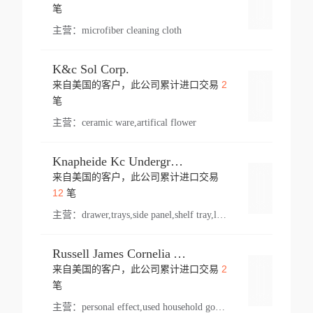
登录
笔
主营：
microfiber cleaning cloth
K&c Sol Corp.
2
来自美国的客户，此公司累计进口交易
登录
笔
主营：
ceramic ware,artifical flower
Knapheide Kc Underground
来自美国的客户，此公司累计进口交易
登录
12
笔
主营：
drawer,trays,side panel,shelf tray,lock drawer,panel,for vehicle,telescopic slide,drawer shelf,equipment,shelf,automotive part
Russell James Cornelia Arlington Va
2
来自美国的客户，此公司累计进口交易
登录
笔
主营：
personal effect,used household goods