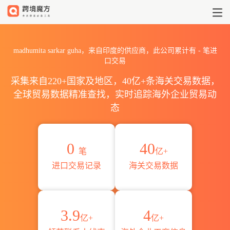
2026madhumita sarkar 
madhumita sarkar guha，来自印度的供应商，此公司累计有
-
笔进
口交易
采集来自220+国家及地区，40亿+条海关交易数据，
全球贸易数据精准查找，实时追踪海外企业贸易动
态
0
40
笔
亿+
进口交易记录
海关交易数据
3.9
4
亿+
亿+