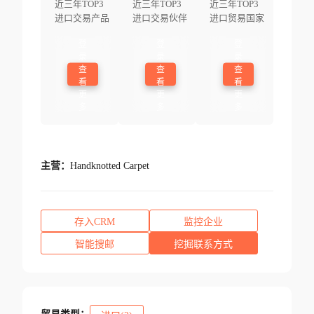
近三年TOP3
近三年TOP3
近三年TOP3
进口交易产品
进口交易伙伴
进口贸易国家
登
登
登
录
录
录
查
查
查
看
看
看
更
更
更
多
多
多
主营：
Handknotted Carpet
存入CRM
监控企业
智能搜邮
挖掘联系方式