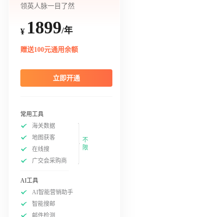
领英人脉一目了然
1899
/年
¥
赠送100元通用余额
立即开通
常用工具
海关数据
地图获客
不
限
在线搜
广交会采购商
AI工具
AI智能营销助手
智能搜邮
邮件检测