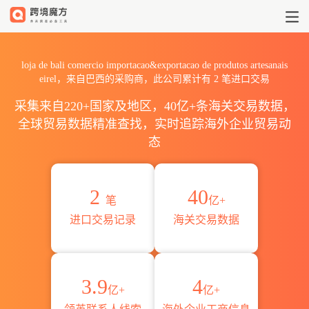
2026loja de bali comercio i
loja de bali comercio importacao&exportacao de produtos artesanais
eirel，来自巴西的采购商，此公司累计有
2
笔进口交易
采集来自220+国家及地区，40亿+条海关交易数据，
全球贸易数据精准查找，实时追踪海外企业贸易动
态
2
40
笔
亿+
进口交易记录
海关交易数据
3.9
4
亿+
亿+