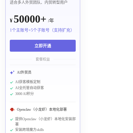
适合多人外贸团队、内贸转型用户
50000+
¥
/年
1个主账号+5个子账号（支持扩充）
立即开通
套餐权益
AI外贸员
AI获客模板定制
AI全托管自动获客
3000 AI积分
Openclaw（小龙虾）本地化部署
提供Openclaw（小龙虾）本地化安装部
署
安装跨境魔方skills