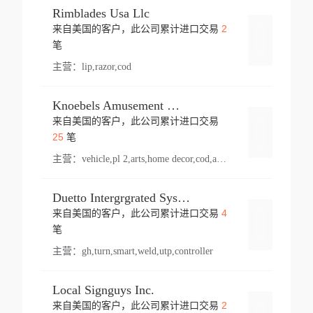
Rimblades Usa Llc
2
来自美国的客户，此公司累计进口交易
登录
笔
主营：
lip,razor,cod
Knoebels Amusement Resort
来自美国的客户，此公司累计进口交易
登录
25
笔
主营：
vehicle,pl 2,arts,home decor,cod,amusement ride,sea
Duetto Intergrgrated Systems Inc.
4
来自美国的客户，此公司累计进口交易
登录
笔
主营：
gh,turn,smart,weld,utp,controller
Local Signguys Inc.
2
来自美国的客户，此公司累计进口交易