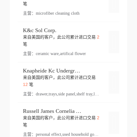
登录
笔
主营：
microfiber cleaning cloth
K&c Sol Corp.
2
来自美国的客户，此公司累计进口交易
登录
笔
主营：
ceramic ware,artifical flower
Knapheide Kc Underground
来自美国的客户，此公司累计进口交易
登录
12
笔
主营：
drawer,trays,side panel,shelf tray,lock drawer,panel,for vehicle,telescopic slide,drawer shelf,equipment,shelf,automotive part
Russell James Cornelia Arlington Va
2
来自美国的客户，此公司累计进口交易
登录
笔
主营：
personal effect,used household goods