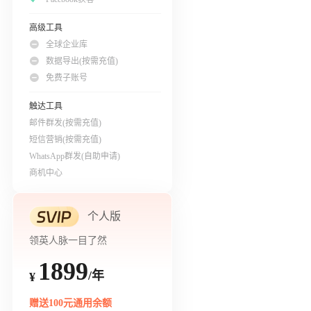
高级工具
全球企业库
数据导出(按需充值)
免费子账号
触达工具
邮件群发(按需充值)
短信营销(按需充值)
WhatsApp群发(自助申请)
商机中心
个人版
领英人脉一目了然
1899
/年
¥
赠送100元通用余额