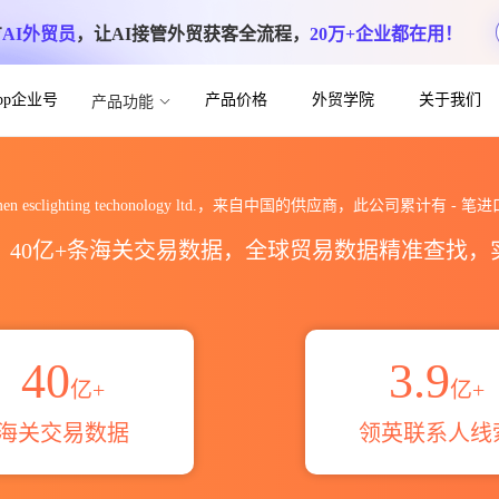
方
AI外贸员
，让AI接管外贸获客全流程，
20万+企业都在用！
App企业号
产品价格
外贸学院
关于我们
产品功能
 techonology ltd.海关进出口数据统
gmen esclighting techonology ltd.，来自中国的供应商，此公司累计有
-
笔进
区，40亿+条海关交易数据，全球贸易数据精准查找
40
3.9
亿+
亿+
海关交易数据
领英联系人线