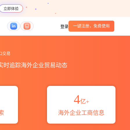
立即体验
一键注册，免费使用
登录
计_贸易概览_贸易区域伙伴_HS编码港口_跨境魔
口交易
，实时追踪海外企业贸易动态
4
亿+
索
海外企业工商信息