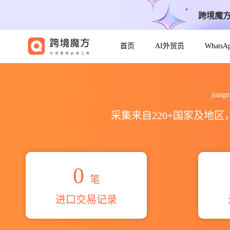
跨境魔
首页
AI外贸员
Whats
2026jiangmen esclighting
jian
采集来自220+国家及地
0
笔
进口交易记录