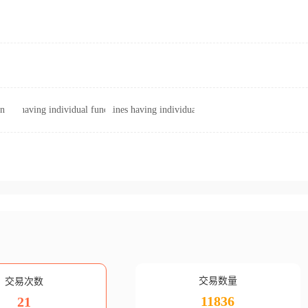
an
app. having individual functions
other machines having individual functions
交易数量
交易次数
11836
21