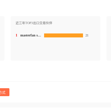
近三年TOP3出口交易伙伴
1
masterfan s.a.de c.v.
21
方式