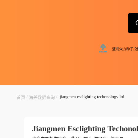
/
/
jiangmen esclighting techonology ltd.
首页
海关数据查询
Jiangmen Esclighting Techonol