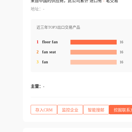
来自中国的供应商，此公司累计 进口有
-
笔交易
地址：-
近三年TOP3出口交易产品
1
floor fan
16
2
fan seat
16
3
fan
16
主营：
-
存入CRM
监控企业
智能搜邮
挖掘联系