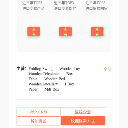
近三年TOP3
近三年TOP3
近三年TOP3
进口交易产品
进口交易伙伴
进口贸易国家
登
登
登
录
录
录
查
查
查
看
看
看
更
更
更
多
多
多
主营：
Folding Swing
Wooden Toy
全部
Wooden Telephone
Box
Table
Wooden Bed
Wooden Jewellery
I Box
Paper
Mdf Box
存入CRM
监控企业
智能搜邮
挖掘联系方式