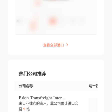
查看全部港口
热门公司推荐
公司名称
与**匹配交易
P.don Transfreight International
来自菲律宾的客户，此公司累计进口交
登录
9
易
笔