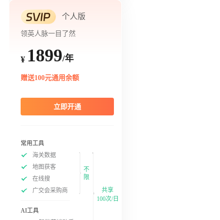
个人版
领英人脉一目了然
1899
/年
¥
赠送100元通用余额
立即开通
常用工具
海关数据
地图获客
不
限
在线搜
共享
广交会采购商
100次/日
AI工具