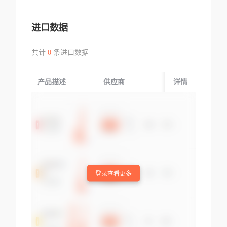
进口数据
共计
0
条进口数据
产品描述
供应商
起运国/地区
详情
登录查看更多