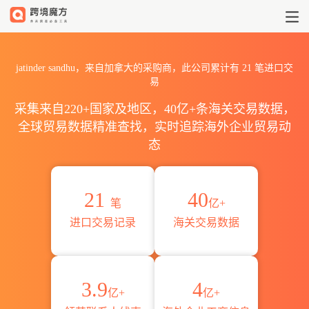
2026jatinder sandhu海关
jatinder sandhu，来自加拿大的采购商，此公司累计有
21
笔进口交
易
采集来自220+国家及地区，40亿+条海关交易数据，
全球贸易数据精准查找，实时追踪海外企业贸易动
态
21
40
笔
亿+
进口交易记录
海关交易数据
3.9
4
亿+
亿+