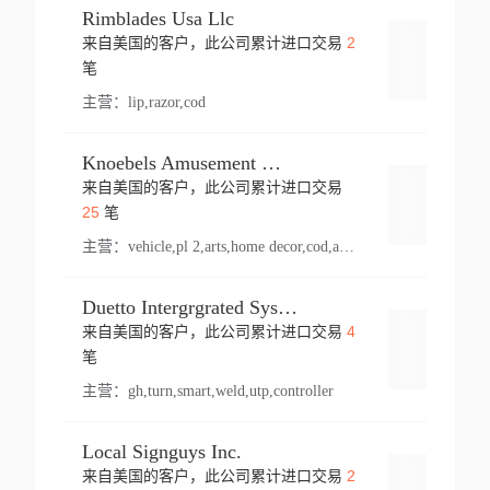
Rimblades Usa Llc
2
来自美国的客户，此公司累计进口交易
登录
笔
主营：
lip,razor,cod
Knoebels Amusement Resort
来自美国的客户，此公司累计进口交易
登录
25
笔
主营：
vehicle,pl 2,arts,home decor,cod,amusement ride,sea
Duetto Intergrgrated Systems Inc.
4
来自美国的客户，此公司累计进口交易
登录
笔
主营：
gh,turn,smart,weld,utp,controller
Local Signguys Inc.
2
来自美国的客户，此公司累计进口交易