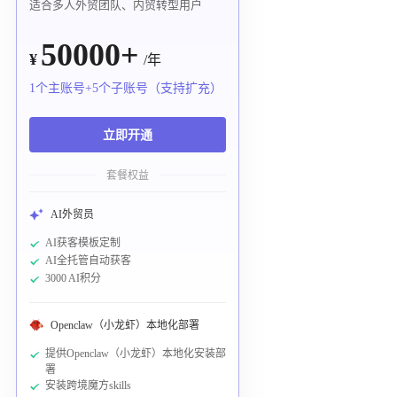
适合多人外贸团队、内贸转型用户
50000+
¥
/年
1个主账号+5个子账号（支持扩充）
立即开通
套餐权益
AI外贸员
AI获客模板定制
AI全托管自动获客
3000 AI积分
Openclaw（小龙虾）本地化部署
提供Openclaw（小龙虾）本地化安装部
署
安装跨境魔方skills