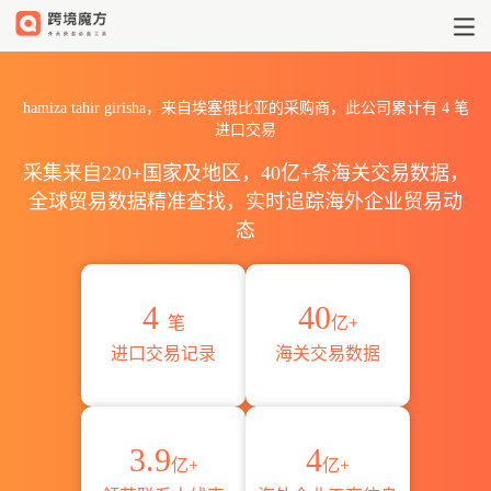
2026hamiza tahir giris
hamiza tahir girisha，来自埃塞俄比亚的采购商，此公司累计有
4
笔
进口交易
采集来自220+国家及地区，40亿+条海关交易数据，
全球贸易数据精准查找，实时追踪海外企业贸易动
态
4
40
笔
亿+
进口交易记录
海关交易数据
3.9
4
亿+
亿+