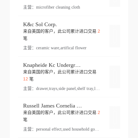
主营：
microfiber cleaning cloth
K&c Sol Corp.
2
来自美国的客户，此公司累计进口交易
登录
笔
主营：
ceramic ware,artifical flower
Knapheide Kc Underground
来自美国的客户，此公司累计进口交易
登录
12
笔
主营：
drawer,trays,side panel,shelf tray,lock drawer,panel,for vehicle,telescopic slide,drawer shelf,equipment,shelf,automotive part
Russell James Cornelia Arlington Va
2
来自美国的客户，此公司累计进口交易
登录
笔
主营：
personal effect,used household goods