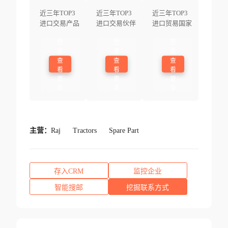
近三年TOP3
近三年TOP3
近三年TOP3
进口交易产品
进口交易伙伴
进口贸易国家
登
登
登
录
录
录
查
查
查
看
看
看
更
更
更
多
多
多
主营：
Raj
Tractors
Spare Part
存入CRM
监控企业
智能搜邮
挖掘联系方式