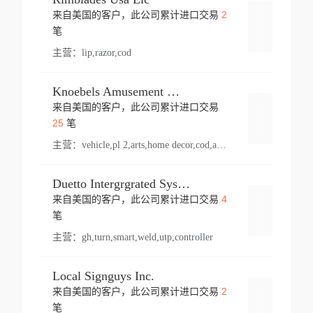
2
来自美国的客户，此公司累计进口交易
登录
笔
主营：
lip,razor,cod
Knoebels Amusement Resort
来自美国的客户，此公司累计进口交易
登录
25
笔
主营：
vehicle,pl 2,arts,home decor,cod,amusement ride,sea
Duetto Intergrgrated Systems Inc.
4
来自美国的客户，此公司累计进口交易
登录
笔
主营：
gh,turn,smart,weld,utp,controller
Local Signguys Inc.
2
来自美国的客户，此公司累计进口交易
登录
笔