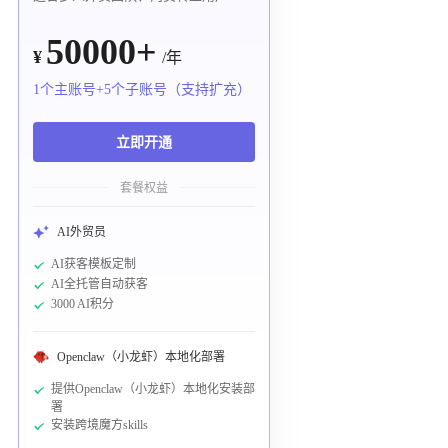
50000+
¥
/年
1个主账号+5个子账号（支持扩充）
立即开通
套餐权益
AI外贸员
AI获客模板定制
AI全托管自动获客
3000 AI积分
Openclaw（小龙虾）本地化部署
提供Openclaw（小龙虾）本地化安装部
署
安装跨境魔方skills