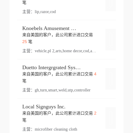
登录
笔
主营：
lip,razor,cod
Knoebels Amusement Resort
来自美国的客户，此公司累计进口交易
登录
25
笔
主营：
vehicle,pl 2,arts,home decor,cod,amusement ride,sea
Duetto Intergrgrated Systems Inc.
4
来自美国的客户，此公司累计进口交易
登录
笔
主营：
gh,turn,smart,weld,utp,controller
Local Signguys Inc.
2
来自美国的客户，此公司累计进口交易
登录
笔
主营：
microfiber cleaning cloth