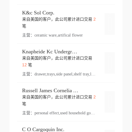
K&c Sol Corp.
2
来自美国的客户，此公司累计进口交易
登录
笔
主营：
ceramic ware,artifical flower
Knapheide Kc Underground
来自美国的客户，此公司累计进口交易
登录
12
笔
主营：
drawer,trays,side panel,shelf tray,lock drawer,panel,for vehicle,telescopic slide,drawer shelf,equipment,shelf,automotive part
Russell James Cornelia Arlington Va
2
来自美国的客户，此公司累计进口交易
登录
笔
主营：
personal effect,used household goods
C O Cargoquin Inc.