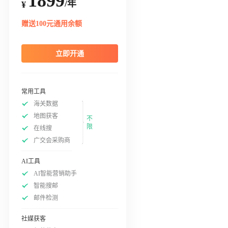
1899
/年
¥
赠送100元通用余额
立即开通
常用工具
海关数据
地图获客
不
限
在线搜
广交会采购商
AI工具
AI智能营销助手
智能搜邮
邮件检测
社媒获客