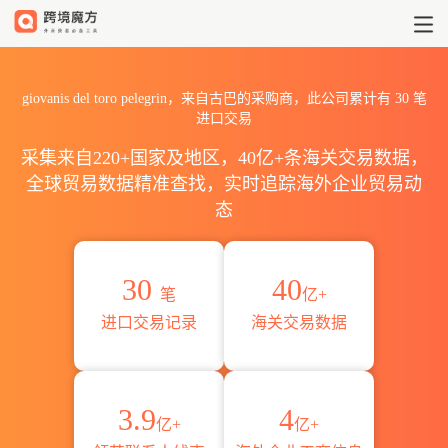
2026giovanis del toro p
giovanis del toro pelegrin，来自古巴的采购商，此公司累计有
30
笔
进口交易
采集来自220+国家及地区，40亿+条海关交易数据，
全球贸易数据精准查找，实时追踪海外企业贸易动
态
30
40
笔
亿+
进口交易记录
海关交易数据
3.9
4
亿+
亿+