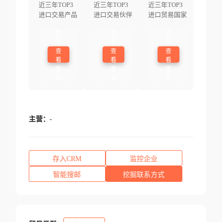
近三年TOP3
近三年TOP3
近三年TOP3
进口交易产品
进口交易伙伴
进口贸易国家
登
登
登
录
录
录
查
查
查
看
看
看
更
更
更
多
多
多
主营：
-
存入CRM
监控企业
智能搜邮
挖掘联系方式