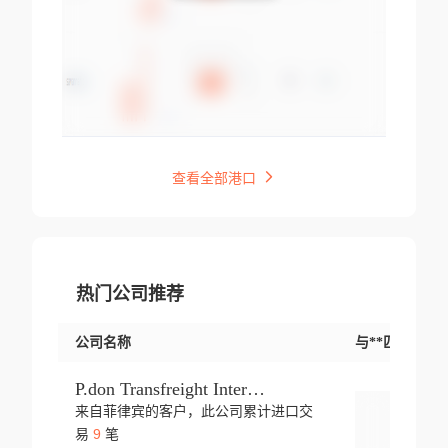
查看全部港口
热门公司推荐
公司名称
与**匹配交易
P.don Transfreight International
来自菲律宾的客户，此公司累计进口交
登录
9
易
笔