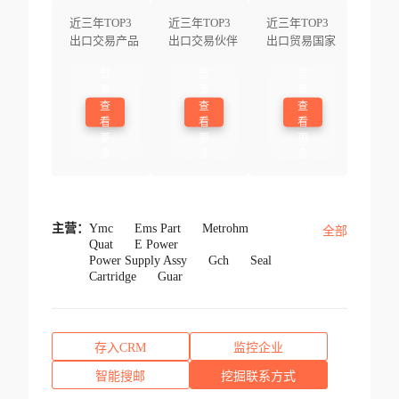
近三年TOP3
近三年TOP3
近三年TOP3
出口交易产品
出口交易伙伴
出口贸易国家
登
登
登
录
录
录
查
查
查
看
看
看
更
更
更
多
多
多
主营：
Ymc
Ems Part
Metrohm
全部
Quat
E Power
Power Supply Assy
Gch
Seal
Cartridge
Guar
存入CRM
监控企业
智能搜邮
挖掘联系方式