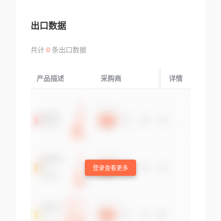
出口数据
共计
0
条出口数据
产品描述
采购商
起运国/地区
详情
登录查看更多