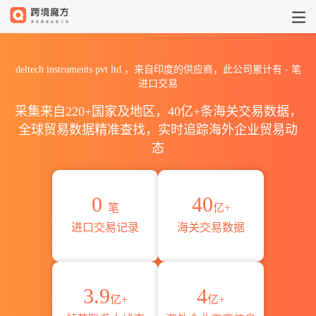
2026deltech instruments
deltech instruments pvt ltd.，来自印度的供应商，此公司累计有
-
笔
进口交易
采集来自220+国家及地区，40亿+条海关交易数据，
全球贸易数据精准查找，实时追踪海外企业贸易动
态
0
40
笔
亿+
进口交易记录
海关交易数据
3.9
4
亿+
亿+