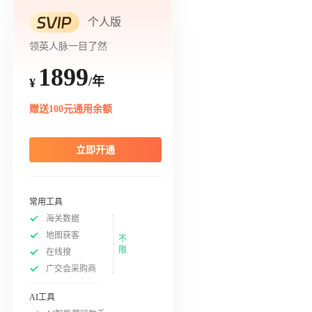
个人版
领英人脉一目了然
1899
/年
¥
赠送100元通用余额
立即开通
常用工具
海关数据
地图获客
不
限
在线搜
广交会采购商
AI工具