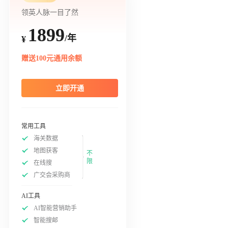
领英人脉一目了然
1899
/年
¥
赠送100元通用余额
立即开通
常用工具
海关数据
地图获客
不
限
在线搜
广交会采购商
AI工具
AI智能营销助手
智能搜邮