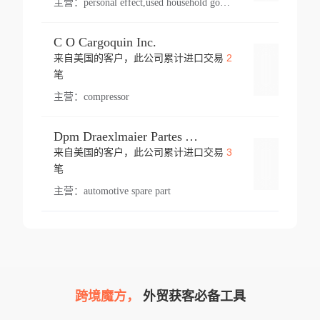
主营：
personal effect,used household goods
C O Cargoquin Inc.
2
来自美国的客户，此公司累计进口交易
登录
笔
主营：
compressor
Dpm Draexlmaier Partes Automotrices Corr Ind Huejotzingo
3
来自美国的客户，此公司累计进口交易
登录
笔
主营：
automotive spare part
跨境魔方，
外贸获客必备工具