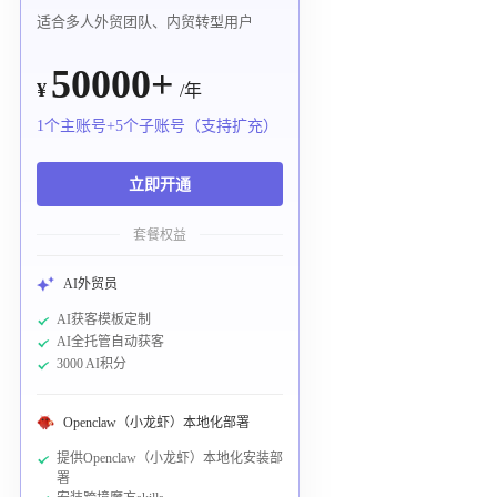
适合多人外贸团队、内贸转型用户
50000+
¥
/年
1个主账号+5个子账号（支持扩充）
立即开通
套餐权益
AI外贸员
AI获客模板定制
AI全托管自动获客
3000 AI积分
Openclaw（小龙虾）本地化部署
提供Openclaw（小龙虾）本地化安装部
署