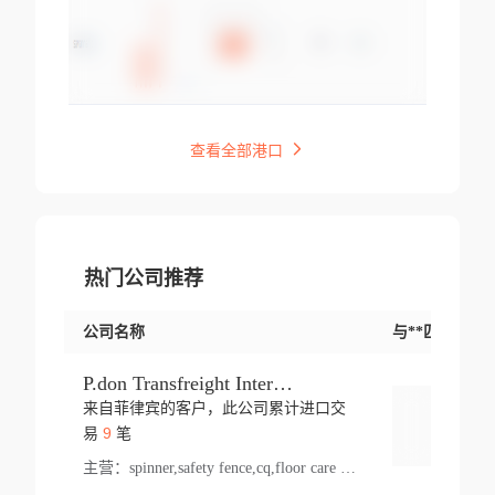
查看全部港口
热门公司推荐
公司名称
与**匹配交易
P.don Transfreight International
来自菲律宾的客户，此公司累计进口交
登录
9
易
笔
主营：
spinner,safety fence,cq,floor care machine,cargo,welded steel,web,essential,ratchet tie down,contact email,creatine monohydrate,x 50,bag,paper cups lid,erti,500 c,plush toy,steel wire,webbing,otr tyre,s8,food packaging,edmonton,quad,pc,floor cleaner,carton paper cup,wood pack,auto par,bar chair,oven,fitness products,leisure chair,canada,bicycle,rovin,pickup truck,rat,cover,carton,plastic lid,battery,ride on car,oil gas well,hat,pet cage,n tr,ionic,shoes tel,acrylic bathtub,microvit,fans,lumen,wheels,gin,tdr,tpo,llysine,hot,bur,bonnell spring,g class,dumbbell,condenser,s5,cleaner vacuum,d fence,board,wood,promi,swir,ail,orchard,mattres,cash,microfiber bathrobe,vacuum cleaner floor,access door,pad,wood packing,carton toy,gas well,cotton,freight prepaid,sga,heat exchange,mat,psn,al em,glc,lifting table,cod,plastic shell,wire po,foam,ladies knitted dress,rim,a1,roller,spare part,t 80,waterproof terminal,barbell set,vehicle,bicycle tire,go game,led light,computer chair,block mesh,stainless steel,ape,steel wire rope,carton paper box,ladies knitted pullover,threonine feed grade,electrical appliance,eyebolt,casing,rubber duck,ball,8 port,pet bottle,box steel,scaffolding parts,packing material,na e,polyester knit,blouse,d jack,vacuum flask,lip,aite,fruit plate,steel frame,sealing,mesh,s14,textile,office chair,pendant light,jet,bar stool,furniture,aluminium,wallet,carton pot,tool box,brand new tire,brightway,tria,strea,prop,fishing products,car bumper,butter,fog lamp cover,yofc,tableware,plastic,plastic bottle spray,fireplace,natural stone products,t sp,pullover,aluminium pan,massage product,spotlight,finned tube bundle,table,wood stick,high pressure cleaner,auto part,welded wire mesh,chinese medicine,mater,tsc,sea,cable,glove,supplies,kelvin,sacom,hot dipped galvanized steel pipe,ring wire,pright,rush,ion,paper bag,ring,cup sleeve,oil,gmh,car step,cabinet,leisure table,ladies knit top,sol,electric bicycle,pera,feed grade,air purifier,stanc,storage box,no wooden,pdo,iu,aluminium sheet,k2,p1,s 50,dj,vacuum cleaner,nylon bag,insulat,power,cleaner,hpa,molded,control arm,import,octg,s 99,tablecloth,screw,flail mower,dining chair,l ap,butyl inner tube,ppo,20 sp,wire lock accessories,mattress fabric,kitchen,s7,frame,steel,carton plastic,ipm,electrical cabinet,wear strip,racks,brand tire,tin,packaging material,ys,anji,ceramics product,metal furniture,sebacic acid,umber,flap,ladies knitted,bun pan,chemical substance,lusin,country of origin,edt,unica,stainless steel wire,weld,dire,ai r,poncho,toy car,chemical,t code,s corporation,oem,chinese herb,fly,hydrochloride,ppe,grille,lifting,socks,lighting,ale,unit,hood,stud,aircool,s glass fiber,brass valve valve,tssu,cotton bag,aka,gh,slusher,sporting good,bar stools,n steel,nonwoven bag,essar,ladies knitted skirt,light mouse,drilling,spin bike,sling,insulation tubing,string wound filter cartridge,door frame,u post,optical fibre cable,glass,md,kumho,synthetic grass,shoes,cific,mobil,carton box,fence panel,new tire,chi