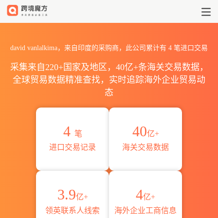
2026david vanlalkima海
david vanlalkima，来自印度的采购商，此公司累计有
4
笔进口交易
采集来自220+国家及地区，40亿+条海关交易数据，
全球贸易数据精准查找，实时追踪海外企业贸易动
态
4
40
笔
亿+
进口交易记录
海关交易数据
3.9
4
亿+
亿+
领英联系人线索
海外企业工商信息