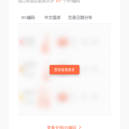
进口贸易匹配到共计
10+
个HS编码
HS编码
中文描述
交易日期分布
TOP
登录查看更多
查看全部HS编码