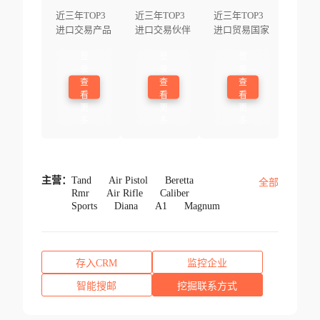
近三年TOP3
近三年TOP3
近三年TOP3
进口交易产品
进口交易伙伴
进口贸易国家
登
登
登
录
录
录
查
查
查
看
看
看
更
更
更
多
多
多
主营：
Tand
Air Pistol
Beretta
全部
Rmr
Air Rifle
Caliber
Sports
Diana
A1
Magnum
存入CRM
监控企业
智能搜邮
挖掘联系方式