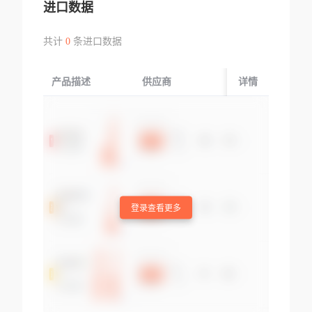
进口数据
共计
0
条进口数据
产品描述
供应商
起运国/地区
详情
登录查看更多