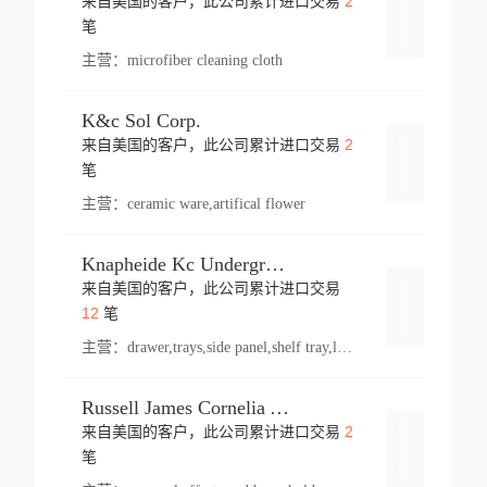
2
来自美国的客户，此公司累计进口交易
登录
笔
主营：
microfiber cleaning cloth
K&c Sol Corp.
2
来自美国的客户，此公司累计进口交易
登录
笔
主营：
ceramic ware,artifical flower
Knapheide Kc Underground
来自美国的客户，此公司累计进口交易
登录
12
笔
主营：
drawer,trays,side panel,shelf tray,lock drawer,panel,for vehicle,telescopic slide,drawer shelf,equipment,shelf,automotive part
Russell James Cornelia Arlington Va
2
来自美国的客户，此公司累计进口交易
登录
笔