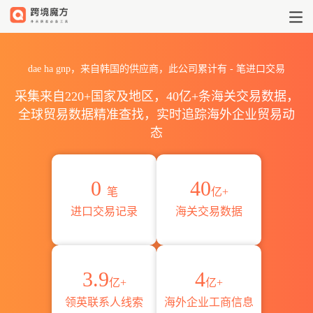
2026dae ha gnp海关进出口数
dae ha gnp，来自韩国的供应商，此公司累计有
-
笔进口交易
采集来自220+国家及地区，40亿+条海关交易数据，
全球贸易数据精准查找，实时追踪海外企业贸易动
态
0
40
笔
亿+
进口交易记录
海关交易数据
3.9
4
亿+
亿+
领英联系人线索
海外企业工商信息