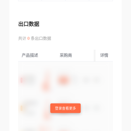
出口数据
共计
0
条出口数据
产品描述
采购商
起运国/地区
详情
登录查看更多