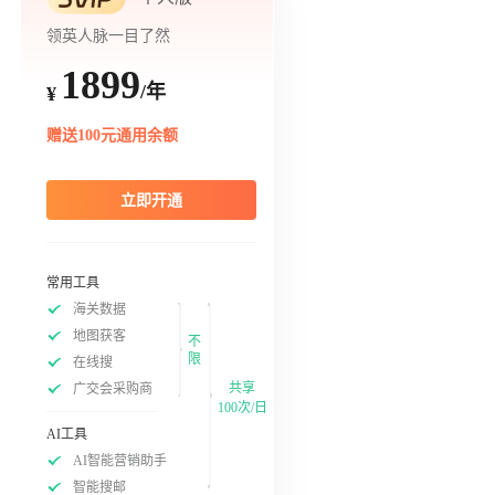
领英人脉一目了然
1899
/年
¥
赠送100元通用余额
立即开通
常用工具
海关数据
地图获客
不
限
在线搜
共享
广交会采购商
100次/日
AI工具
AI智能营销助手
智能搜邮