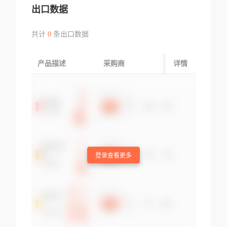
出口数据
共计
0
条出口数据
产品描述
采购商
起运国/地区
详情
登录查看更多