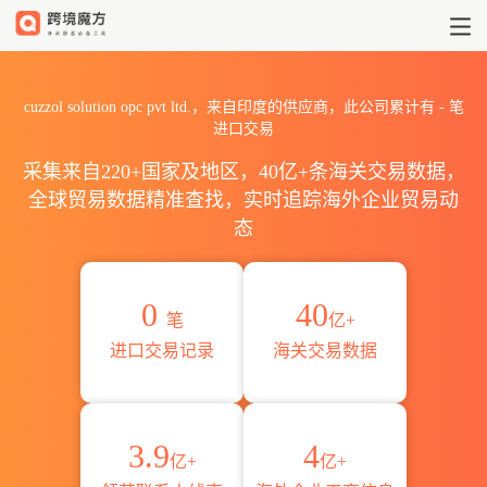
2026cuzzol solution opc
cuzzol solution opc pvt ltd.，来自印度的供应商，此公司累计有
-
笔
进口交易
采集来自220+国家及地区，40亿+条海关交易数据，
全球贸易数据精准查找，实时追踪海外企业贸易动
态
0
40
笔
亿+
进口交易记录
海关交易数据
3.9
4
亿+
亿+