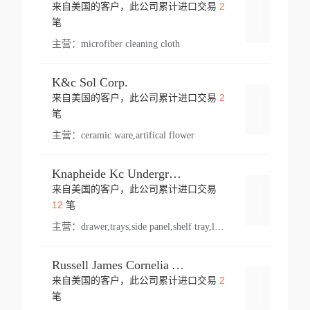
2
来自美国的客户，此公司累计进口交易
登录
笔
主营：
microfiber cleaning cloth
K&c Sol Corp.
2
来自美国的客户，此公司累计进口交易
登录
笔
主营：
ceramic ware,artifical flower
Knapheide Kc Underground
来自美国的客户，此公司累计进口交易
登录
12
笔
主营：
drawer,trays,side panel,shelf tray,lock drawer,panel,for vehicle,telescopic slide,drawer shelf,equipment,shelf,automotive part
Russell James Cornelia Arlington Va
2
来自美国的客户，此公司累计进口交易
登录
笔