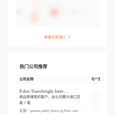
查看全部港口
热门公司推荐
公司名称
与**匹配交易
P.don Transfreight International
来自菲律宾的客户，此公司累计进口交
登录
9
易
笔
主营：
spinner,safety fence,cq,floor care machine,cargo,welded steel,web,essential,ratchet tie down,contact email,creatine monohydrate,x 50,bag,paper cups lid,erti,500 c,plush toy,steel wire,webbing,otr tyre,s8,food packaging,edmonton,quad,pc,floor cleaner,carton paper cup,wood pack,auto par,bar chair,oven,fitness products,leisure chair,canada,bicycle,rovin,pickup truck,rat,cover,carton,plastic lid,battery,ride on car,oil gas well,hat,pet cage,n tr,ionic,shoes tel,acrylic bathtub,microvit,fans,lumen,wheels,gin,tdr,tpo,llysine,hot,bur,bonnell spring,g class,dumbbell,condenser,s5,cleaner vacuum,d fence,board,wood,promi,swir,ail,orchard,mattres,cash,microfiber bathrobe,vacuum cleaner floor,access door,pad,wood packing,carton toy,gas well,cotton,freight prepaid,sga,heat exchange,mat,psn,al em,glc,lifting table,cod,plastic shell,wire po,foam,ladies knitted dress,rim,a1,roller,spare part,t 80,waterproof terminal,barbell set,vehicle,bicycle tire,go game,led light,computer chair,block mesh,stainless steel,ape,steel wire rope,carton paper box,ladies knitted pullover,threonine feed grade,electrical appliance,eyebolt,casing,rubber duck,ball,8 port,pet bottle,box steel,scaffolding parts,packing material,na e,polyester knit,blouse,d jack,vacuum flask,lip,aite,fruit plate,steel frame,sealing,mesh,s14,textile,office chair,pendant light,jet,bar stool,furniture,aluminium,wallet,carton pot,tool box,brand new tire,brightway,tria,strea,prop,fishing products,car bumper,butter,fog lamp cover,yofc,tableware,plastic,plastic bottle spray,fireplace,natural stone products,t sp,pullover,aluminium pan,massage product,spotlight,finned tube bundle,table,wood stick,high pressure cleaner,auto part,welded wire mesh,chinese medicine,mater,tsc,sea,cable,glove,supplies,kelvin,sacom,hot dipped galvanized steel pipe,ring wire,pright,rush,ion,paper bag,ring,cup sleeve,oil,gmh,car step,cabinet,leisure table,ladies knit top,sol,electric bicycle,pera,feed grade,air purifier,stanc,storage box,no wooden,pdo,iu,aluminium sheet,k2,p1,s 50,dj,vacuum cleaner,nylon bag,insulat,power,cleaner,hpa,molded,control arm,import,octg,s 99,tablecloth,screw,flail mower,dining chair,l ap,butyl inner tube,ppo,20 sp,wire lock accessories,mattress fabric,kitchen,s7,frame,steel,carton plastic,ipm,electrical cabinet,wear strip,racks,brand tire,tin,packaging material,ys,anji,ceramics product,metal furniture,sebacic acid,umber,flap,ladies knitted,bun pan,chemical substance,lusin,country of origin,edt,unica,stainless steel wire,weld,dire,ai r,poncho,toy car,chemical,t code,s corporation,oem,chinese herb,fly,hydrochloride,ppe,grille,lifting,socks,lighting,ale,unit,hood,stud,aircool,s glass fiber,brass valve valve,tssu,cotton bag,aka,gh,slusher,sporting good,bar stools,n steel,nonwoven bag,essar,ladies knitted skirt,light mouse,drilling,spin bike,sling,insulation tubing,string wound filter cartridge,door frame,u post,optical fibre cable,glass,md,kumho,synthetic grass,shoes,cific,mobil,carton box,fence panel,new tire,chi