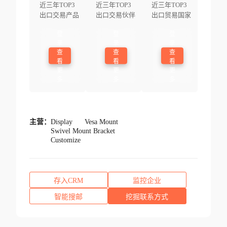
近三年TOP3
近三年TOP3
近三年TOP3
出口交易产品
出口交易伙伴
出口贸易国家
登
登
登
录
录
录
查
查
查
看
看
看
更
更
更
多
多
多
主营：
Display
Vesa Mount
Swivel Mount Bracket
Customize
存入CRM
监控企业
智能搜邮
挖掘联系方式