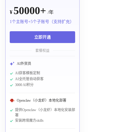
50000+
¥
/年
1个主账号+5个子账号（支持扩充）
立即开通
套餐权益
AI外贸员
AI获客模板定制
AI全托管自动获客
3000 AI积分
Openclaw（小龙虾）本地化部署
提供Openclaw（小龙虾）本地化安装部
署
安装跨境魔方skills