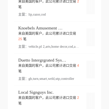
2
来自美国的客户，此公司累计进口交易
登录
笔
主营：
lip,razor,cod
Knoebels Amusement Resort
来自美国的客户，此公司累计进口交易
登录
25
笔
主营：
vehicle,pl 2,arts,home decor,cod,amusement ride,sea
Duetto Intergrgrated Systems Inc.
4
来自美国的客户，此公司累计进口交易
登录
笔
主营：
gh,turn,smart,weld,utp,controller
Local Signguys Inc.
2
来自美国的客户，此公司累计进口交易
登录
笔