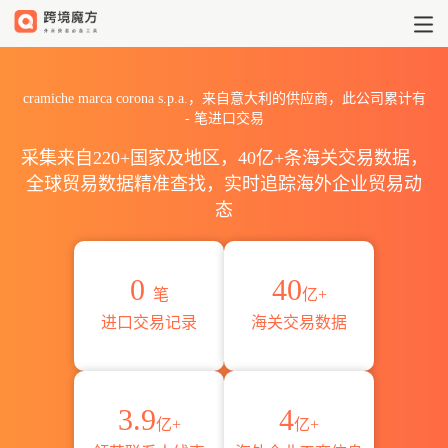
2026cramiche marca coro
cramiche marca corona s.p.a.，来自意大利的供应商，此公司累计有
-
笔进口交易
采集来自220+国家及地区，40亿+条海关交易数据，
全球贸易数据精准查找，实时追踪海外企业贸易动
态
0
40
笔
亿+
进口交易记录
海关交易数据
3.9
4
亿+
亿+