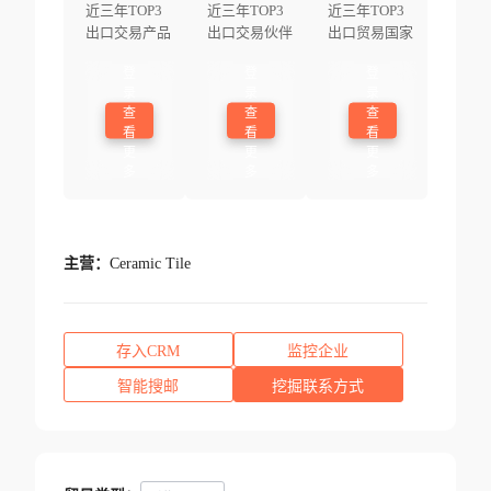
近三年TOP3
近三年TOP3
近三年TOP3
出口交易产品
出口交易伙伴
出口贸易国家
登
登
登
录
录
录
查
查
查
看
看
看
更
更
更
多
多
多
主营：
Ceramic Tile
存入CRM
监控企业
智能搜邮
挖掘联系方式