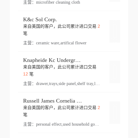
主营：
microfiber cleaning cloth
K&c Sol Corp.
2
来自美国的客户，此公司累计进口交易
登录
笔
主营：
ceramic ware,artifical flower
Knapheide Kc Underground
来自美国的客户，此公司累计进口交易
登录
12
笔
主营：
drawer,trays,side panel,shelf tray,lock drawer,panel,for vehicle,telescopic slide,drawer shelf,equipment,shelf,automotive part
Russell James Cornelia Arlington Va
2
来自美国的客户，此公司累计进口交易
登录
笔
主营：
personal effect,used household goods