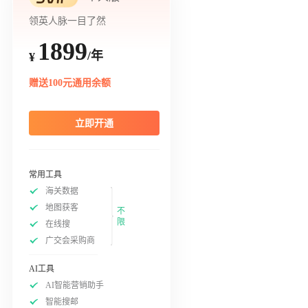
领英人脉一目了然
1899
/年
¥
赠送100元通用余额
立即开通
常用工具
海关数据
地图获客
不
限
在线搜
广交会采购商
AI工具
AI智能营销助手
智能搜邮