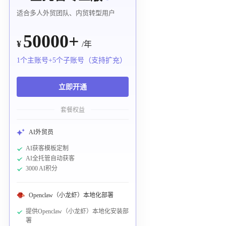
适合多人外贸团队、内贸转型用户
50000+
¥
/年
1个主账号+5个子账号（支持扩充）
立即开通
套餐权益
AI外贸员
AI获客模板定制
AI全托管自动获客
3000 AI积分
Openclaw（小龙虾）本地化部署
提供Openclaw（小龙虾）本地化安装部
署