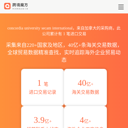
2026concordia university
concordia university secam international，来自加拿大的采购商，此
公司累计有
1
笔进口交易
采集来自220+国家及地区，40亿+条海关交易数据，
全球贸易数据精准查找，实时追踪海外企业贸易动
态
1
40
笔
亿+
进口交易记录
海关交易数据
3.9
4
亿+
亿+