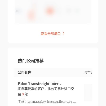
查看全部港口
热门公司推荐
公司名称
与**匹配交易
P.don Transfreight International
来自菲律宾的客户，此公司累计进口交
登录
9
易
笔
主营：
spinner,safety fence,cq,floor care machine,cargo,welded steel,web,essential,ratchet tie down,contact email,creatine monohydrate,x 50,bag,paper cups lid,erti,500 c,plush toy,steel wire,webbing,otr tyre,s8,food packaging,edmonton,quad,pc,floor cleaner,carton paper cup,wood pack,auto par,bar chair,oven,fitness products,leisure chair,canada,bicycle,rovin,pickup truck,rat,cover,carton,plastic lid,battery,ride on car,oil gas well,hat,pet cage,n tr,ionic,shoes tel,acrylic bathtub,microvit,fans,lumen,wheels,gin,tdr,tpo,llysine,hot,bur,bonnell spring,g class,dumbbell,condenser,s5,cleaner vacuum,d fence,board,wood,promi,swir,ail,orchard,mattres,cash,microfiber bathrobe,vacuum cleaner floor,access door,pad,wood packing,carton toy,gas well,cotton,freight prepaid,sga,heat exchange,mat,psn,al em,glc,lifting table,cod,plastic shell,wire po,foam,ladies knitted dress,rim,a1,roller,spare part,t 80,waterproof terminal,barbell set,vehicle,bicycle tire,go game,led light,computer chair,block mesh,stainless steel,ape,steel wire rope,carton paper box,ladies knitted pullover,threonine feed grade,electrical appliance,eyebolt,casing,rubber duck,ball,8 port,pet bottle,box steel,scaffolding parts,packing material,na e,polyester knit,blouse,d jack,vacuum flask,lip,aite,fruit plate,steel frame,sealing,mesh,s14,textile,office chair,pendant light,jet,bar stool,furniture,aluminium,wallet,carton pot,tool box,brand new tire,brightway,tria,strea,prop,fishing products,car bumper,butter,fog lamp cover,yofc,tableware,plastic,plastic bottle spray,fireplace,natural stone products,t sp,pullover,aluminium pan,massage product,spotlight,finned tube bundle,table,wood stick,high pressure cleaner,auto part,welded wire mesh,chinese medicine,mater,tsc,sea,cable,glove,supplies,kelvin,sacom,hot dipped galvanized steel pipe,ring wire,pright,rush,ion,paper bag,ring,cup sleeve,oil,gmh,car step,cabinet,leisure table,ladies knit top,sol,electric bicycle,pera,feed grade,air purifier,stanc,storage box,no wooden,pdo,iu,aluminium sheet,k2,p1,s 50,dj,vacuum cleaner,nylon bag,insulat,power,cleaner,hpa,molded,control arm,import,octg,s 99,tablecloth,screw,flail mower,dining chair,l ap,butyl inner tube,ppo,20 sp,wire lock accessories,mattress fabric,kitchen,s7,frame,steel,carton plastic,ipm,electrical cabinet,wear strip,racks,brand tire,tin,packaging material,ys,anji,ceramics product,metal furniture,sebacic acid,umber,flap,ladies knitted,bun pan,chemical substance,lusin,country of origin,edt,unica,stainless steel wire,weld,dire,ai r,poncho,toy car,chemical,t code,s corporation,oem,chinese herb,fly,hydrochloride,ppe,grille,lifting,socks,lighting,ale,unit,hood,stud,aircool,s glass fiber,brass valve valve,tssu,cotton bag,aka,gh,slusher,sporting good,bar stools,n steel,nonwoven bag,essar,ladies knitted skirt,light mouse,drilling,spin bike,sling,insulation tubing,string wound filter cartridge,door frame,u post,optical fibre cable,glass,md,kumho,synthetic grass,shoes,cific,mobil,carton box,fence panel,new tire,chi