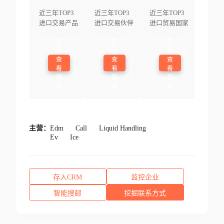
近三年TOP3
近三年TOP3
近三年TOP3
进口交易产品
进口交易伙伴
进口贸易国家
登
登
登
录
录
录
查
查
查
看
看
看
更
更
更
多
多
多
主营：
Edm
Call
Liquid Handling
Ev
Ice
存入CRM
监控企业
智能搜邮
挖掘联系方式