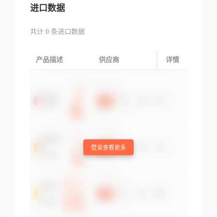
进口数据
共计
0
条进口数据
产品描述
供应商
起运国/地区
详情
登录查看更多