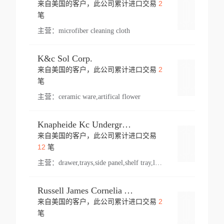
2
来自美国的客户，此公司累计进口交易
登录
笔
主营：
microfiber cleaning cloth
K&c Sol Corp.
2
来自美国的客户，此公司累计进口交易
登录
笔
主营：
ceramic ware,artifical flower
Knapheide Kc Underground
来自美国的客户，此公司累计进口交易
登录
12
笔
主营：
drawer,trays,side panel,shelf tray,lock drawer,panel,for vehicle,telescopic slide,drawer shelf,equipment,shelf,automotive part
Russell James Cornelia Arlington Va
2
来自美国的客户，此公司累计进口交易
登录
笔