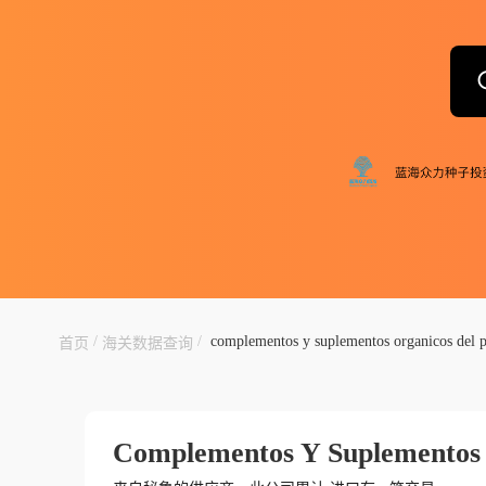
/
/
complementos y suplementos organicos del pe
首页
海关数据查询