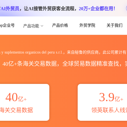
方
AI外贸员
，让AI接管外贸获客全流程，
20万+企业都在用！
App企业号
产品价格
外贸学院
关于我们
产品功能
ntos organicos del peru s
os y suplementos organicos del peru s.r.l.，来自秘鲁的供应商，此公司累计
区，40亿+条海关交易数据，全球贸易数据精准查找
40
3.9
亿+
亿+
海关交易数据
领英联系人线