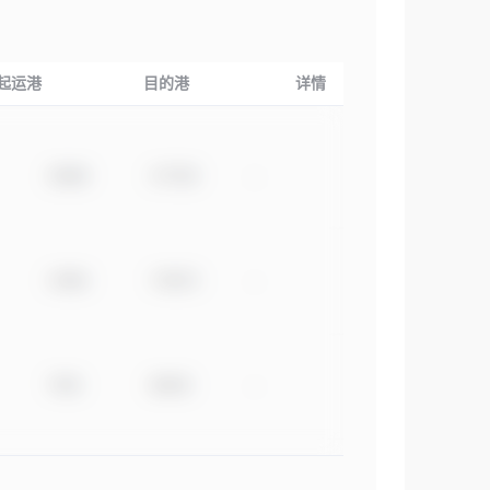
起运港
目的港
详情