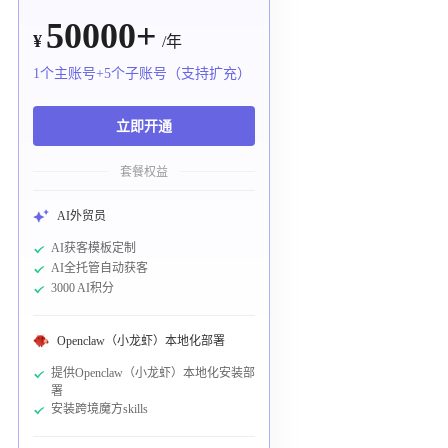
50000+
¥
/年
1个主账号+5个子账号（支持扩充）
立即开通
套餐权益
AI外贸员
AI获客模板定制
AI全托管自动获客
3000 AI积分
Openclaw（小龙虾）本地化部署
提供Openclaw（小龙虾）本地化安装部
署
安装跨境魔方skills