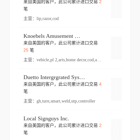
2
来自美国的客户，此公司累计进口交易
登录
笔
主营：
lip,razor,cod
Knoebels Amusement Resort
来自美国的客户，此公司累计进口交易
登录
25
笔
主营：
vehicle,pl 2,arts,home decor,cod,amusement ride,sea
Duetto Intergrgrated Systems Inc.
4
来自美国的客户，此公司累计进口交易
登录
笔
主营：
gh,turn,smart,weld,utp,controller
Local Signguys Inc.
2
来自美国的客户，此公司累计进口交易
登录
笔