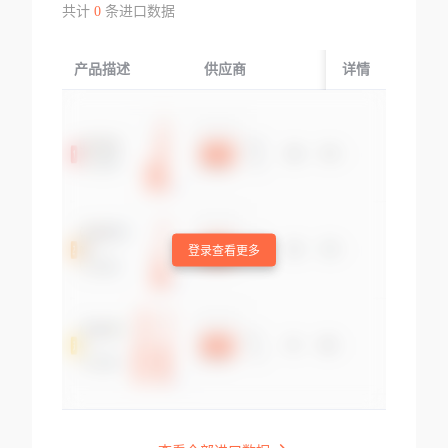
共计
0
条进口数据
产品描述
供应商
起运国/地区
详情
登录查看更多