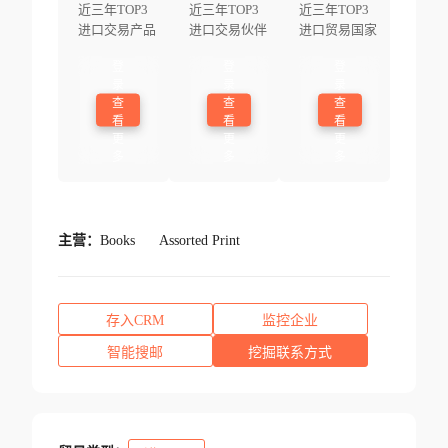
近三年TOP3
近三年TOP3
近三年TOP3
进口交易产品
进口交易伙伴
进口贸易国家
登
登
登
录
录
录
查
查
查
看
看
看
更
更
更
多
多
多
主营：
Books
Assorted Print
存入CRM
监控企业
智能搜邮
挖掘联系方式