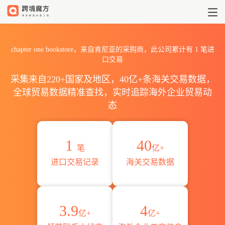
2026chapter one bookst
chapter one bookstore，来自肯尼亚的采购商，此公司累计有
1
笔进
口交易
采集来自220+国家及地区，40亿+条海关交易数据，
全球贸易数据精准查找，实时追踪海外企业贸易动
态
1
40
笔
亿+
进口交易记录
海关交易数据
3.9
4
亿+
亿+