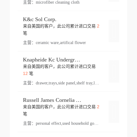
主营：
microfiber cleaning cloth
K&c Sol Corp.
2
来自美国的客户，此公司累计进口交易
登录
笔
主营：
ceramic ware,artifical flower
Knapheide Kc Underground
来自美国的客户，此公司累计进口交易
登录
12
笔
主营：
drawer,trays,side panel,shelf tray,lock drawer,panel,for vehicle,telescopic slide,drawer shelf,equipment,shelf,automotive part
Russell James Cornelia Arlington Va
2
来自美国的客户，此公司累计进口交易
登录
笔
主营：
personal effect,used household goods