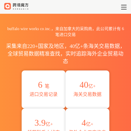
2026buffalo wire works 
buffalo wire works co.inc.，来自加拿大的采购商，此公司累计有
6
笔进口交易
采集来自220+国家及地区，40亿+条海关交易数据，
全球贸易数据精准查找，实时追踪海外企业贸易动
态
6
40
笔
亿+
进口交易记录
海关交易数据
3.9
4
亿+
亿+