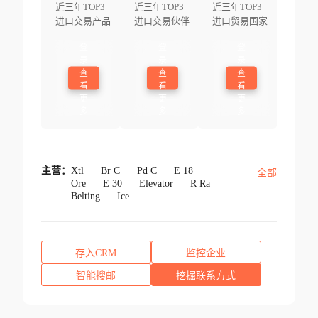
近三年TOP3
近三年TOP3
近三年TOP3
进口交易产品
进口交易伙伴
进口贸易国家
登
登
登
录
录
录
查
查
查
看
看
看
更
更
更
多
多
多
主营：
Xtl
Br C
Pd C
E 18
全部
Ore
E 30
Elevator
R Ra
Belting
Ice
存入CRM
监控企业
智能搜邮
挖掘联系方式