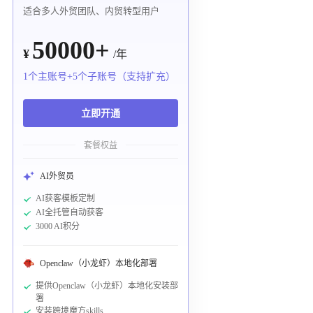
适合多人外贸团队、内贸转型用户
50000+
¥
/年
1个主账号+5个子账号（支持扩充）
立即开通
套餐权益
AI外贸员
AI获客模板定制
AI全托管自动获客
3000 AI积分
Openclaw（小龙虾）本地化部署
提供Openclaw（小龙虾）本地化安装部
署
安装跨境魔方skills