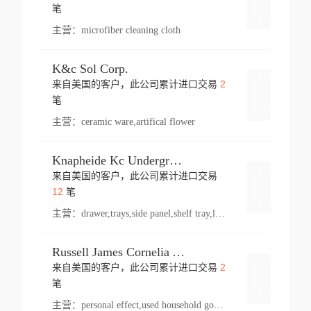
登录
笔
主营：
microfiber cleaning cloth
K&c Sol Corp.
2
来自美国的客户，此公司累计进口交易
登录
笔
主营：
ceramic ware,artifical flower
Knapheide Kc Underground
来自美国的客户，此公司累计进口交易
登录
12
笔
主营：
drawer,trays,side panel,shelf tray,lock drawer,panel,for vehicle,telescopic slide,drawer shelf,equipment,shelf,automotive part
Russell James Cornelia Arlington Va
2
来自美国的客户，此公司累计进口交易
登录
笔
主营：
personal effect,used household goods