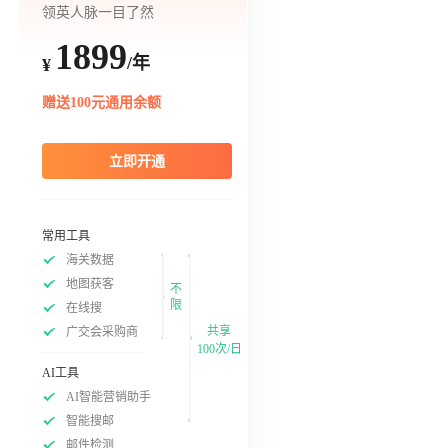
领英人脉一目了然
1899
/年
¥
赠送100元通用余额
立即开通
常用工具
海关数据
地图获客
不
限
在线搜
共享
广交会采购商
100次/日
AI工具
AI智能营销助手
智能搜邮
邮件检测