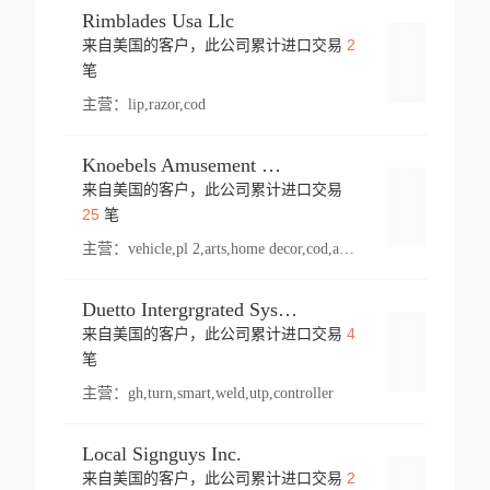
Rimblades Usa Llc
2
来自美国的客户，此公司累计进口交易
登录
笔
主营：
lip,razor,cod
Knoebels Amusement Resort
来自美国的客户，此公司累计进口交易
登录
25
笔
主营：
vehicle,pl 2,arts,home decor,cod,amusement ride,sea
Duetto Intergrgrated Systems Inc.
4
来自美国的客户，此公司累计进口交易
登录
笔
主营：
gh,turn,smart,weld,utp,controller
Local Signguys Inc.
2
来自美国的客户，此公司累计进口交易