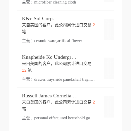
主营：
microfiber cleaning cloth
K&c Sol Corp.
2
来自美国的客户，此公司累计进口交易
登录
笔
主营：
ceramic ware,artifical flower
Knapheide Kc Underground
来自美国的客户，此公司累计进口交易
登录
12
笔
主营：
drawer,trays,side panel,shelf tray,lock drawer,panel,for vehicle,telescopic slide,drawer shelf,equipment,shelf,automotive part
Russell James Cornelia Arlington Va
2
来自美国的客户，此公司累计进口交易
登录
笔
主营：
personal effect,used household goods