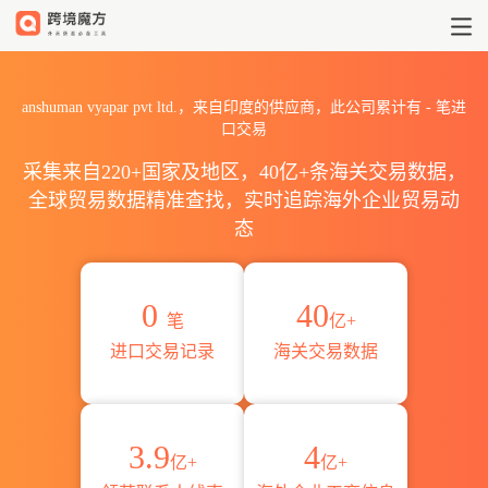
2026anshuman vyapar pv
anshuman vyapar pvt ltd.，来自印度的供应商，此公司累计有
-
笔进
口交易
采集来自220+国家及地区，40亿+条海关交易数据，
全球贸易数据精准查找，实时追踪海外企业贸易动
态
0
40
笔
亿+
进口交易记录
海关交易数据
3.9
4
亿+
亿+