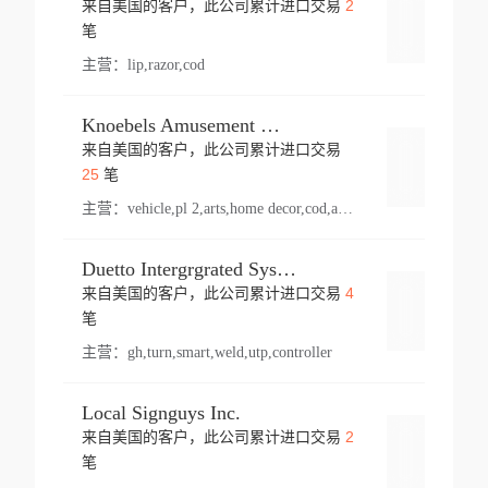
2
来自美国的客户，此公司累计进口交易
登录
笔
主营：
lip,razor,cod
Knoebels Amusement Resort
来自美国的客户，此公司累计进口交易
登录
25
笔
主营：
vehicle,pl 2,arts,home decor,cod,amusement ride,sea
Duetto Intergrgrated Systems Inc.
4
来自美国的客户，此公司累计进口交易
登录
笔
主营：
gh,turn,smart,weld,utp,controller
Local Signguys Inc.
2
来自美国的客户，此公司累计进口交易
登录
笔