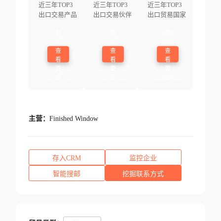
近三年TOP3
近三年TOP3
近三年TOP3
出口交易产品
出口交易伙伴
出口贸易国家
登
登
登
录
录
录
查
查
查
看
看
看
更
更
更
多
多
多
主营：
Finished Window
存入CRM
监控企业
智能搜邮
挖掘联系方式