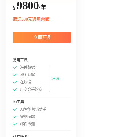
9800
/年
¥
赠送500元通用余额
立即开通
常用工具
海关数据
地图获客
不限
在线搜
广交会采购商
AI工具
AI智能营销助手
智能搜邮
邮件检测
社媒获客