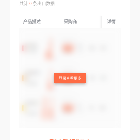
共计
0
条出口数据
产品描述
采购商
起运国/地区
详情
登录查看更多