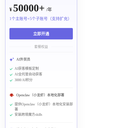
50000+
¥
/年
1个主账号+5个子账号（支持扩充）
立即开通
套餐权益
AI外贸员
AI获客模板定制
AI全托管自动获客
3000 AI积分
Openclaw（小龙虾）本地化部署
提供Openclaw（小龙虾）本地化安装部
署
安装跨境魔方skills