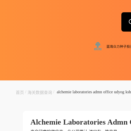
/
/
alchemie laboratories admn office udyog ksh
首页
海关数据查询