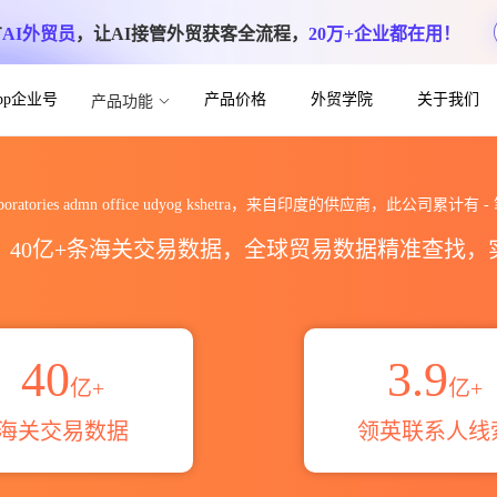
方
AI外贸员
，让AI接管外贸获客全流程，
20万+企业都在用！
App企业号
产品价格
外贸学院
关于我们
产品功能
 admn office udyog kshetr
 laboratories admn office udyog kshetra，来自印度的供应商，此公司累计有
-
区，40亿+条海关交易数据，全球贸易数据精准查找
40
3.9
亿+
亿+
海关交易数据
领英联系人线