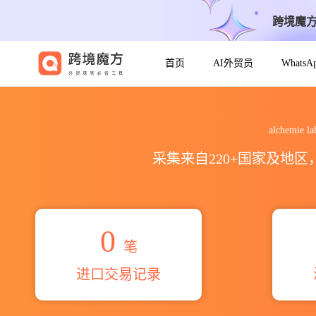
跨境魔
首页
AI外贸员
Whats
2026alchemie laboratories
alchemie
采集来自220+国家及地
0
笔
进口交易记录