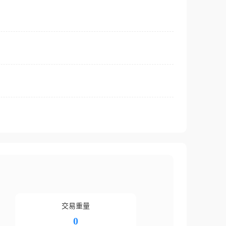
交易重量
0