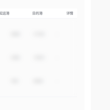
起运港
目的港
详情