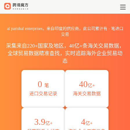
2026al parishal enterp
al parishal enterprises，来自印度的供应商，此公司累计有
-
笔进口
交易
采集来自220+国家及地区，40亿+条海关交易数据，
全球贸易数据精准查找，实时追踪海外企业贸易动
态
0
40
笔
亿+
进口交易记录
海关交易数据
3.9
4
亿+
亿+