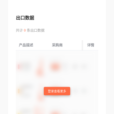
出口数据
共计
0
条出口数据
产品描述
采购商
起运国/地区
详情
登录查看更多