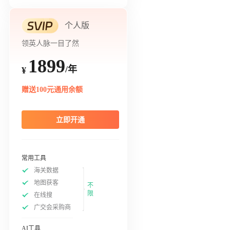
个人版
领英人脉一目了然
1899
/年
¥
赠送100元通用余额
立即开通
常用工具
海关数据
地图获客
不
限
在线搜
广交会采购商
AI工具